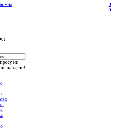
ломна
0
0
од
апросу ни
 не найдено!
к
в
ово
ка
ск
во
о
но