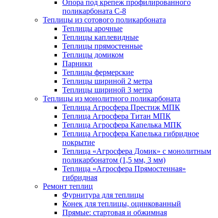
Опора под крепеж профилированного
поликарбоната С-8
Теплицы из сотового поликарбоната
Теплицы арочные
Теплицы каплевидные
Теплицы прямостенные
Теплицы домиком
Парники
Теплицы фермерские
Теплицы шириной 2 метра
Теплицы шириной 3 метра
Теплицы из монолитного поликарбоната
Теплица Агросфера Престиж МПК
Теплица Агросфера Титан МПК
Теплица Агросфера Капелька МПК
Теплица Агросфера Капелька гибридное
покрытие
Теплица «Агросфера Домик» с монолитным
поликарбонатом (1,5 мм, 3 мм)
Теплица «Агросфера Прямостенная»
гибридная
Ремонт теплиц
Фурнитура для теплицы
Конек для теплицы, оцинкованный
Прямые: стартовая и обжимная