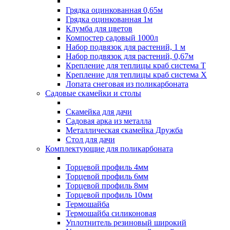
Грядка оцинкованная 0,65м
Грядка оцинкованная 1м
Клумба для цветов
Компостер садовый 1000л
Набор подвязок для растений, 1 м
Набор подвязок для растений, 0,67м
Крепление для теплицы краб система Т
Крепление для теплицы краб система Х
Лопата снеговая из поликарбоната
Садовые скамейки и столы
Скамейка для дачи
Садовая арка из металла
Металлическая скамейка Дружба
Стол для дачи
Комплектующие для поликарбоната
Торцевой профиль 4мм
Торцевой профиль 6мм
Торцевой профиль 8мм
Торцевой профиль 10мм
Термошайба
Термошайба силиконовая
Уплотнитель резиновый широкий