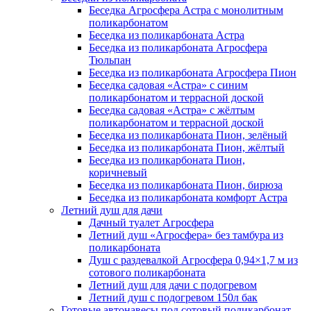
Беседка Агросфера Астра с монолитным
поликарбонатом
Беседка из поликарбоната Астра
Беседка из поликарбоната Агросфера
Тюльпан
Беседка из поликарбоната Агросфера Пион
Беседка садовая «Астра» с синим
поликарбонатом и террасной доской
Беседка садовая «Астра» с жёлтым
поликарбонатом и террасной доской
Беседка из поликарбоната Пион, зелёный
Беседка из поликарбоната Пион, жёлтый
Беседка из поликарбоната Пион,
коричневый
Беседка из поликарбоната Пион, бирюза
Беседка из поликарбоната комфорт Астра
Летний душ для дачи
Дачный туалет Агросфера
Летний душ «Агросфера» без тамбура из
поликарбоната
Душ с раздевалкой Агросфера 0,94×1,7 м из
сотового поликарбоната
Летний душ для дачи с подогревом
Летний душ с подогревом 150л бак
Готовые автонавесы под сотовый поликарбонат