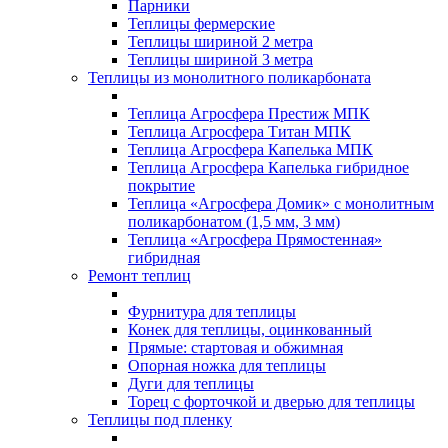
Парники
Теплицы фермерские
Теплицы шириной 2 метра
Теплицы шириной 3 метра
Теплицы из монолитного поликарбоната
Теплица Агросфера Престиж МПК
Теплица Агросфера Титан МПК
Теплица Агросфера Капелька МПК
Теплица Агросфера Капелька гибридное
покрытие
Теплица «Агросфера Домик» с монолитным
поликарбонатом (1,5 мм, 3 мм)
Теплица «Агросфера Прямостенная»
гибридная
Ремонт теплиц
Фурнитура для теплицы
Конек для теплицы, оцинкованный
Прямые: стартовая и обжимная
Опорная ножка для теплицы
Дуги для теплицы
Торец с форточкой и дверью для теплицы
Теплицы под пленку