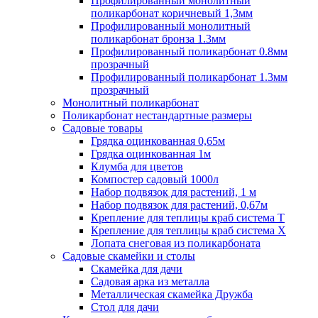
Профилированный монолитный
поликарбонат коричневый 1,3мм
Профилированный монолитный
поликарбонат бронза 1.3мм
Профилированный поликарбонат 0.8мм
прозрачный
Профилированный поликарбонат 1.3мм
прозрачный
Монолитный поликарбонат
Поликарбонат нестандартные размеры
Садовые товары
Грядка оцинкованная 0,65м
Грядка оцинкованная 1м
Клумба для цветов
Компостер садовый 1000л
Набор подвязок для растений, 1 м
Набор подвязок для растений, 0,67м
Крепление для теплицы краб система Т
Крепление для теплицы краб система Х
Лопата снеговая из поликарбоната
Садовые скамейки и столы
Скамейка для дачи
Садовая арка из металла
Металлическая скамейка Дружба
Стол для дачи