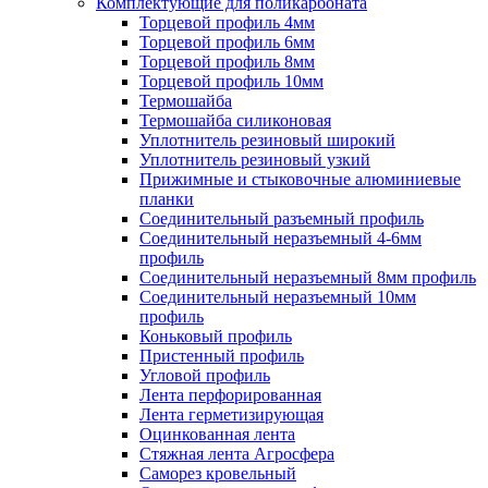
Комплектующие для поликарбоната
Торцевой профиль 4мм
Торцевой профиль 6мм
Торцевой профиль 8мм
Торцевой профиль 10мм
Термошайба
Термошайба силиконовая
Уплотнитель резиновый широкий
Уплотнитель резиновый узкий
Прижимные и стыковочные алюминиевые
планки
Соединительный разъемный профиль
Соединительный неразъемный 4-6мм
профиль
Соединительный неразъемный 8мм профиль
Соединительный неразъемный 10мм
профиль
Коньковый профиль
Пристенный профиль
Угловой профиль
Лента перфорированная
Лента герметизирующая
Оцинкованная лента
Стяжная лента Агросфера
Саморез кровельный