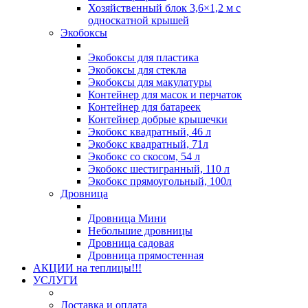
Хозяйственный блок 3,6×1,2 м с
односкатной крышей
Экобоксы
Экобоксы для пластика
Экобоксы для стекла
Экобоксы для макулатуры
Контейнер для масок и перчаток
Контейнер для батареек
Контейнер добрые крышечки
Экобокс квадратный, 46 л
Экобокс квадратный, 71л
Экобокс со скосом, 54 л
Экобокс шестигранный, 110 л
Экобокс прямоугольный, 100л
Дровница
Дровница Мини
Небольшие дровницы
Дровница садовая
Дровница прямостенная
АКЦИИ на теплицы!!!
УСЛУГИ
Доставка и оплата