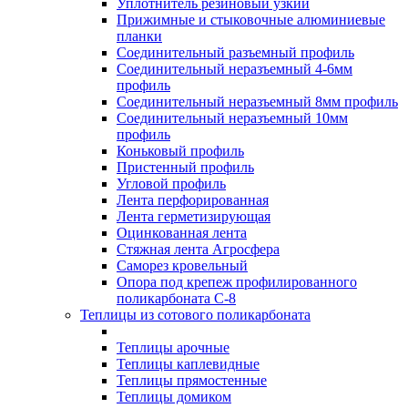
Уплотнитель резиновый узкий
Прижимные и стыковочные алюминиевые
планки
Соединительный разъемный профиль
Соединительный неразъемный 4-6мм
профиль
Соединительный неразъемный 8мм профиль
Соединительный неразъемный 10мм
профиль
Коньковый профиль
Пристенный профиль
Угловой профиль
Лента перфорированная
Лента герметизирующая
Оцинкованная лента
Стяжная лента Агросфера
Саморез кровельный
Опора под крепеж профилированного
поликарбоната С-8
Теплицы из сотового поликарбоната
Теплицы арочные
Теплицы каплевидные
Теплицы прямостенные
Теплицы домиком