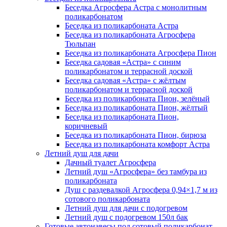
Беседка Агросфера Астра с монолитным
поликарбонатом
Беседка из поликарбоната Астра
Беседка из поликарбоната Агросфера
Тюльпан
Беседка из поликарбоната Агросфера Пион
Беседка садовая «Астра» с синим
поликарбонатом и террасной доской
Беседка садовая «Астра» с жёлтым
поликарбонатом и террасной доской
Беседка из поликарбоната Пион, зелёный
Беседка из поликарбоната Пион, жёлтый
Беседка из поликарбоната Пион,
коричневый
Беседка из поликарбоната Пион, бирюза
Беседка из поликарбоната комфорт Астра
Летний душ для дачи
Дачный туалет Агросфера
Летний душ «Агросфера» без тамбура из
поликарбоната
Душ с раздевалкой Агросфера 0,94×1,7 м из
сотового поликарбоната
Летний душ для дачи с подогревом
Летний душ с подогревом 150л бак
Готовые автонавесы под сотовый поликарбонат