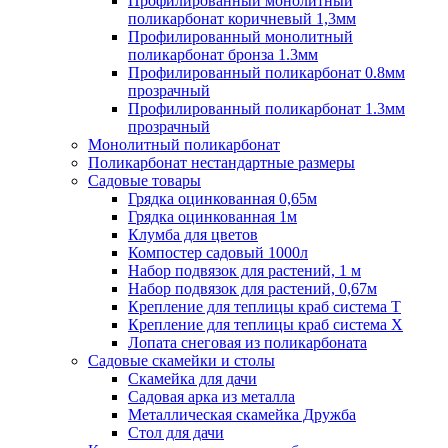
Профилированный монолитный
поликарбонат коричневый 1,3мм
Профилированный монолитный
поликарбонат бронза 1.3мм
Профилированный поликарбонат 0.8мм
прозрачный
Профилированный поликарбонат 1.3мм
прозрачный
Монолитный поликарбонат
Поликарбонат нестандартные размеры
Садовые товары
Грядка оцинкованная 0,65м
Грядка оцинкованная 1м
Клумба для цветов
Компостер садовый 1000л
Набор подвязок для растений, 1 м
Набор подвязок для растений, 0,67м
Крепление для теплицы краб система Т
Крепление для теплицы краб система Х
Лопата снеговая из поликарбоната
Садовые скамейки и столы
Скамейка для дачи
Садовая арка из металла
Металлическая скамейка Дружба
Стол для дачи