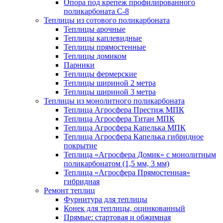
Опора под крепеж профилированного
поликарбоната С-8
Теплицы из сотового поликарбоната
Теплицы арочные
Теплицы каплевидные
Теплицы прямостенные
Теплицы домиком
Парники
Теплицы фермерские
Теплицы шириной 2 метра
Теплицы шириной 3 метра
Теплицы из монолитного поликарбоната
Теплица Агросфера Престиж МПК
Теплица Агросфера Титан МПК
Теплица Агросфера Капелька МПК
Теплица Агросфера Капелька гибридное
покрытие
Теплица «Агросфера Домик» с монолитным
поликарбонатом (1,5 мм, 3 мм)
Теплица «Агросфера Прямостенная»
гибридная
Ремонт теплиц
Фурнитура для теплицы
Конек для теплицы, оцинкованный
Прямые: стартовая и обжимная