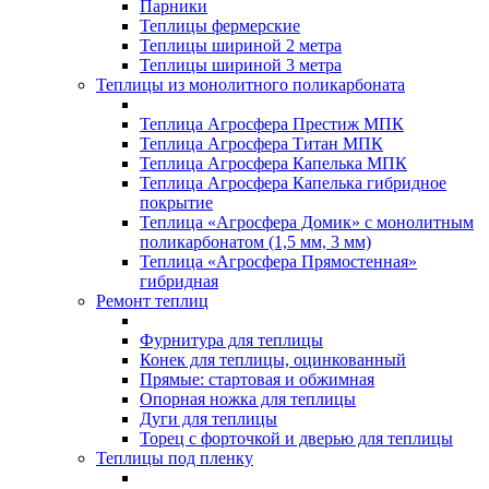
Парники
Теплицы фермерские
Теплицы шириной 2 метра
Теплицы шириной 3 метра
Теплицы из монолитного поликарбоната
Теплица Агросфера Престиж МПК
Теплица Агросфера Титан МПК
Теплица Агросфера Капелька МПК
Теплица Агросфера Капелька гибридное
покрытие
Теплица «Агросфера Домик» с монолитным
поликарбонатом (1,5 мм, 3 мм)
Теплица «Агросфера Прямостенная»
гибридная
Ремонт теплиц
Фурнитура для теплицы
Конек для теплицы, оцинкованный
Прямые: стартовая и обжимная
Опорная ножка для теплицы
Дуги для теплицы
Торец с форточкой и дверью для теплицы
Теплицы под пленку