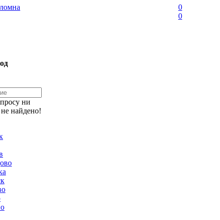
ломна
0
0
од
апросу ни
 не найдено!
к
в
ово
ка
ск
во
о
но