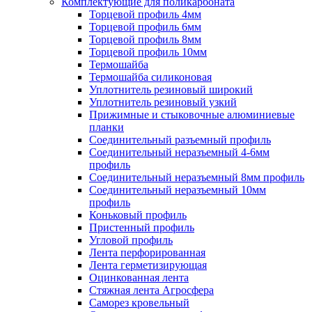
Комплектующие для поликарбоната
Торцевой профиль 4мм
Торцевой профиль 6мм
Торцевой профиль 8мм
Торцевой профиль 10мм
Термошайба
Термошайба силиконовая
Уплотнитель резиновый широкий
Уплотнитель резиновый узкий
Прижимные и стыковочные алюминиевые
планки
Соединительный разъемный профиль
Соединительный неразъемный 4-6мм
профиль
Соединительный неразъемный 8мм профиль
Соединительный неразъемный 10мм
профиль
Коньковый профиль
Пристенный профиль
Угловой профиль
Лента перфорированная
Лента герметизирующая
Оцинкованная лента
Стяжная лента Агросфера
Саморез кровельный