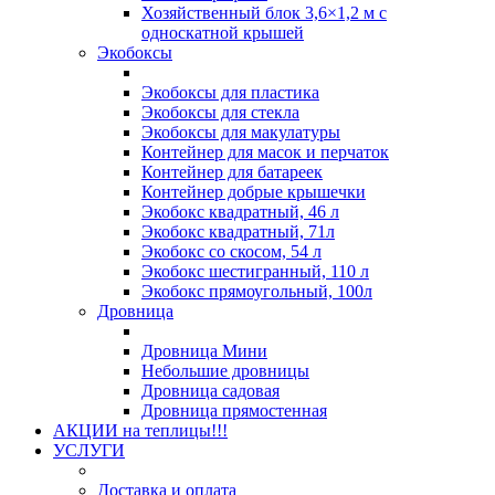
Хозяйственный блок 3,6×1,2 м с
односкатной крышей
Экобоксы
Экобоксы для пластика
Экобоксы для стекла
Экобоксы для макулатуры
Контейнер для масок и перчаток
Контейнер для батареек
Контейнер добрые крышечки
Экобокс квадратный, 46 л
Экобокс квадратный, 71л
Экобокс со скосом, 54 л
Экобокс шестигранный, 110 л
Экобокс прямоугольный, 100л
Дровница
Дровница Мини
Небольшие дровницы
Дровница садовая
Дровница прямостенная
АКЦИИ на теплицы!!!
УСЛУГИ
Доставка и оплата