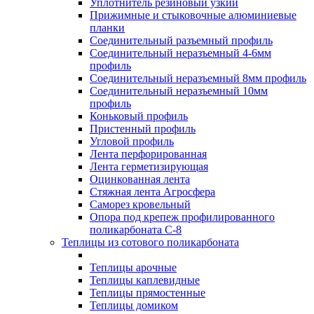
Уплотнитель резиновый узкий
Прижимные и стыковочные алюминиевые
планки
Соединительный разъемный профиль
Соединительный неразъемный 4-6мм
профиль
Соединительный неразъемный 8мм профиль
Соединительный неразъемный 10мм
профиль
Коньковый профиль
Пристенный профиль
Угловой профиль
Лента перфорированная
Лента герметизирующая
Оцинкованная лента
Стяжная лента Агросфера
Саморез кровельный
Опора под крепеж профилированного
поликарбоната С-8
Теплицы из сотового поликарбоната
Теплицы арочные
Теплицы каплевидные
Теплицы прямостенные
Теплицы домиком