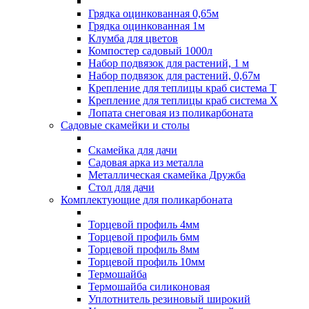
Грядка оцинкованная 0,65м
Грядка оцинкованная 1м
Клумба для цветов
Компостер садовый 1000л
Набор подвязок для растений, 1 м
Набор подвязок для растений, 0,67м
Крепление для теплицы краб система Т
Крепление для теплицы краб система Х
Лопата снеговая из поликарбоната
Садовые скамейки и столы
Скамейка для дачи
Садовая арка из металла
Металлическая скамейка Дружба
Стол для дачи
Комплектующие для поликарбоната
Торцевой профиль 4мм
Торцевой профиль 6мм
Торцевой профиль 8мм
Торцевой профиль 10мм
Термошайба
Термошайба силиконовая
Уплотнитель резиновый широкий