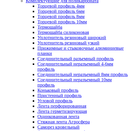
Комплектующие для поликарбоната
Торцевой профиль 4мм
Торцевой профиль 6мм
Торцевой профиль 8мм
Торцевой профиль 10мм
Термошайба
Термошайба силиконовая
Уплотнитель резиновый широкий
Уплотнитель резиновый узкий
Прижимные и стыковочные алюминиевые
планки
Соединительный разъемный профиль
Соединительный неразъемный 4-6мм
профиль
Соединительный неразъемный 8мм профиль
Соединительный неразъемный 10мм
профиль
Коньковый профиль
Пристенный профиль
Угловой профиль
Лента перфорированная
Лента герметизирующая
Оцинкованная лента
Стяжная лента Агросфера
Саморез кровельный