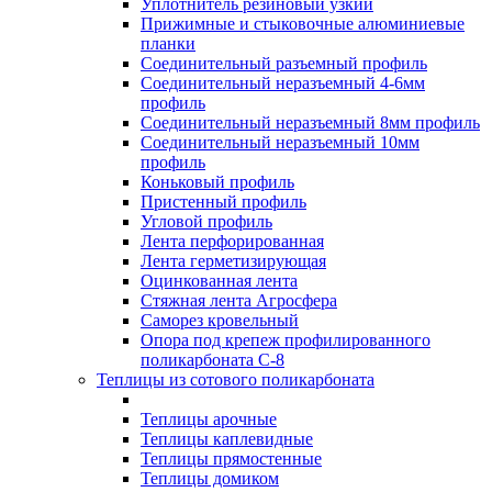
Уплотнитель резиновый узкий
Прижимные и стыковочные алюминиевые
планки
Соединительный разъемный профиль
Соединительный неразъемный 4-6мм
профиль
Соединительный неразъемный 8мм профиль
Соединительный неразъемный 10мм
профиль
Коньковый профиль
Пристенный профиль
Угловой профиль
Лента перфорированная
Лента герметизирующая
Оцинкованная лента
Стяжная лента Агросфера
Саморез кровельный
Опора под крепеж профилированного
поликарбоната С-8
Теплицы из сотового поликарбоната
Теплицы арочные
Теплицы каплевидные
Теплицы прямостенные
Теплицы домиком