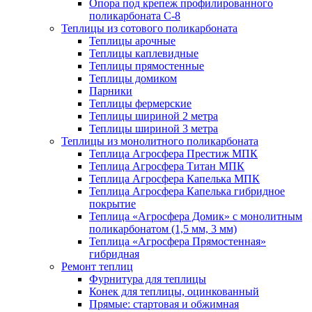
Опора под крепеж профилированного
поликарбоната С-8
Теплицы из сотового поликарбоната
Теплицы арочные
Теплицы каплевидные
Теплицы прямостенные
Теплицы домиком
Парники
Теплицы фермерские
Теплицы шириной 2 метра
Теплицы шириной 3 метра
Теплицы из монолитного поликарбоната
Теплица Агросфера Престиж МПК
Теплица Агросфера Титан МПК
Теплица Агросфера Капелька МПК
Теплица Агросфера Капелька гибридное
покрытие
Теплица «Агросфера Домик» с монолитным
поликарбонатом (1,5 мм, 3 мм)
Теплица «Агросфера Прямостенная»
гибридная
Ремонт теплиц
Фурнитура для теплицы
Конек для теплицы, оцинкованный
Прямые: стартовая и обжимная