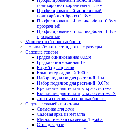
Профилированный монолитный
поликарбонат коричневый 1,3мм
Профилированный монолитный
поликарбонат бронза 1.3мм
Профилированный поликарбонат 0.8мм
прозрачный
Профилированный поликарбонат 1.3мм
прозрачный
Монолитный поликарбонат
Поликарбонат нестандартные размеры
Садовые товары
Грядка оцинкованная 0,65м
Грядка оцинкованная 1м
Клумба для цветов
Компостер садовый 1000л
Набор подвязок для растений, 1 м
Набор подвязок для растений, 0,67м
Крепление для теплицы краб система Т
Крепление для теплицы краб система Х
Лопата снеговая из поликарбоната
Садовые скамейки и столы
Скамейка для дачи
Садовая арка из металла
Металлическая скамейка Дружба
Стол для дачи