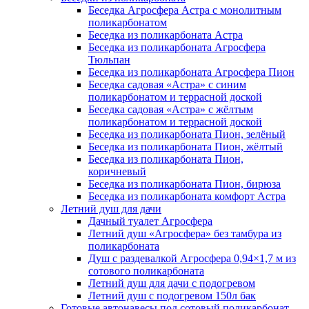
Беседка Агросфера Астра с монолитным
поликарбонатом
Беседка из поликарбоната Астра
Беседка из поликарбоната Агросфера
Тюльпан
Беседка из поликарбоната Агросфера Пион
Беседка садовая «Астра» с синим
поликарбонатом и террасной доской
Беседка садовая «Астра» с жёлтым
поликарбонатом и террасной доской
Беседка из поликарбоната Пион, зелёный
Беседка из поликарбоната Пион, жёлтый
Беседка из поликарбоната Пион,
коричневый
Беседка из поликарбоната Пион, бирюза
Беседка из поликарбоната комфорт Астра
Летний душ для дачи
Дачный туалет Агросфера
Летний душ «Агросфера» без тамбура из
поликарбоната
Душ с раздевалкой Агросфера 0,94×1,7 м из
сотового поликарбоната
Летний душ для дачи с подогревом
Летний душ с подогревом 150л бак
Готовые автонавесы под сотовый поликарбонат