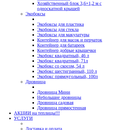
Хозяйственный блок 3,6×1,2 м с
односкатной крышей
Экобоксы
Экобоксы для пластика
Экобоксы для стекла
Экобоксы для макулатуры
Контейнер для масок и перчаток
Контейнер для батареек
Контейнер добрые крышечки
Экобокс квадратный, 46 л
Экобокс квадратный, 71л
Экобокс со скосом, 54 л
Экобокс шестигранный, 110 л
Экобокс прямоугольный, 100л
Дровница
Дровница Мини
Небольшие дровницы
Дровница садовая
Дровница прямостенная
АКЦИИ на теплицы!!!
УСЛУГИ
Доставка и оплата