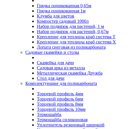
Грядка оцинкованная 0,65м
Грядка оцинкованная 1м
Клумба для цветов
Компостер садовый 1000л
Набор подвязок для растений, 1 м
Набор подвязок для растений, 0,67м
Крепление для теплицы краб система Т
Крепление для теплицы краб система Х
Лопата снеговая из поликарбоната
Садовые скамейки и столы
Скамейка для дачи
Садовая арка из металла
Металлическая скамейка Дружба
Стол для дачи
Комплектующие для поликарбоната
Торцевой профиль 4мм
Торцевой профиль 6мм
Торцевой профиль 8мм
Торцевой профиль 10мм
Термошайба
Термошайба силиконовая
Уплотнитель резиновый широкий