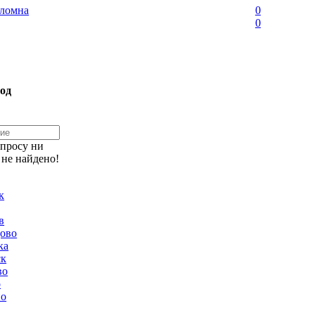
ломна
0
0
од
апросу ни
 не найдено!
к
в
ово
ка
ск
во
о
но