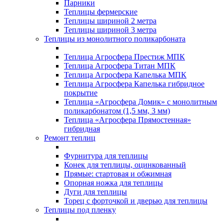
Парники
Теплицы фермерские
Теплицы шириной 2 метра
Теплицы шириной 3 метра
Теплицы из монолитного поликарбоната
Теплица Агросфера Престиж МПК
Теплица Агросфера Титан МПК
Теплица Агросфера Капелька МПК
Теплица Агросфера Капелька гибридное
покрытие
Теплица «Агросфера Домик» с монолитным
поликарбонатом (1,5 мм, 3 мм)
Теплица «Агросфера Прямостенная»
гибридная
Ремонт теплиц
Фурнитура для теплицы
Конек для теплицы, оцинкованный
Прямые: стартовая и обжимная
Опорная ножка для теплицы
Дуги для теплицы
Торец с форточкой и дверью для теплицы
Теплицы под пленку