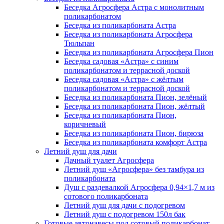
Беседка Агросфера Астра с монолитным
поликарбонатом
Беседка из поликарбоната Астра
Беседка из поликарбоната Агросфера
Тюльпан
Беседка из поликарбоната Агросфера Пион
Беседка садовая «Астра» с синим
поликарбонатом и террасной доской
Беседка садовая «Астра» с жёлтым
поликарбонатом и террасной доской
Беседка из поликарбоната Пион, зелёный
Беседка из поликарбоната Пион, жёлтый
Беседка из поликарбоната Пион,
коричневый
Беседка из поликарбоната Пион, бирюза
Беседка из поликарбоната комфорт Астра
Летний душ для дачи
Дачный туалет Агросфера
Летний душ «Агросфера» без тамбура из
поликарбоната
Душ с раздевалкой Агросфера 0,94×1,7 м из
сотового поликарбоната
Летний душ для дачи с подогревом
Летний душ с подогревом 150л бак
Готовые автонавесы под сотовый поликарбонат