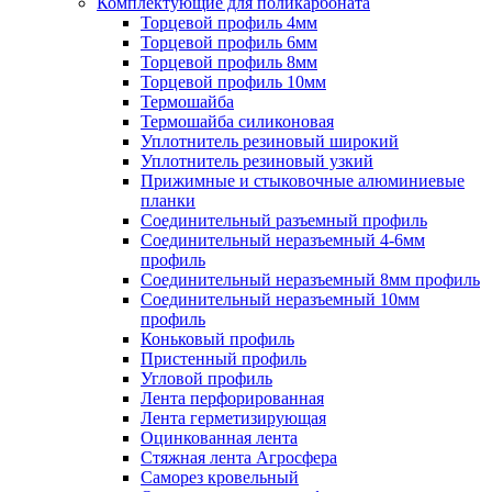
Комплектующие для поликарбоната
Торцевой профиль 4мм
Торцевой профиль 6мм
Торцевой профиль 8мм
Торцевой профиль 10мм
Термошайба
Термошайба силиконовая
Уплотнитель резиновый широкий
Уплотнитель резиновый узкий
Прижимные и стыковочные алюминиевые
планки
Соединительный разъемный профиль
Соединительный неразъемный 4-6мм
профиль
Соединительный неразъемный 8мм профиль
Соединительный неразъемный 10мм
профиль
Коньковый профиль
Пристенный профиль
Угловой профиль
Лента перфорированная
Лента герметизирующая
Оцинкованная лента
Стяжная лента Агросфера
Саморез кровельный