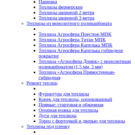
Парники
Теплицы фермерские
Теплицы шириной 2 метра
Теплицы шириной 3 метра
Теплицы из монолитного поликарбоната
Теплица Агросфера Престиж МПК
Теплица Агросфера Титан МПК
Теплица Агросфера Капелька МПК
Теплица Агросфера Капелька гибридное
покрытие
Теплица «Агросфера Домик» с монолитным
поликарбонатом (1,5 мм, 3 мм)
Теплица «Агросфера Прямостенная»
гибридная
Ремонт теплиц
Фурнитура для теплицы
Конек для теплицы, оцинкованный
Прямые: стартовая и обжимная
Опорная ножка для теплицы
Дуги для теплицы
Торец с форточкой и дверью для теплицы
Теплицы под пленку