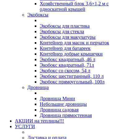
Хозяйственный блок 3,6×1,2 м с
односкатной крышей
Экобоксы
Экобоксы для пластика
Экобоксы для стекла
Экобоксы для макулатуры
Контейнер для масок и перчаток
Контейнер для батареек
Контейнер добрые крышечки
Экобокс квадратный, 46 л
Экобокс квадратный, 71л
Экобокс со скосом, 54 л
Экобокс шестигранный, 110 л
Экобокс прямоугольный, 100л
Дровница
Дровница Мини
Небольшие дровницы
Дровница садовая
Дровница прямостенная
АКЦИИ на теплицы!!!
УСЛУГИ
Доставка и оплата