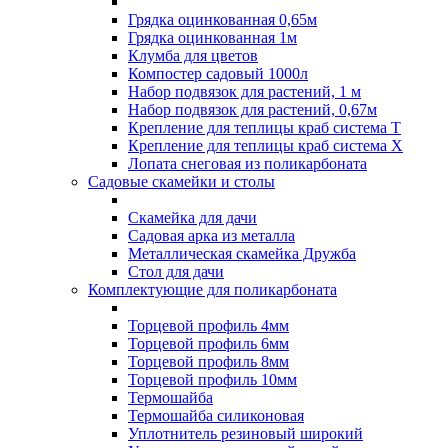
Грядка оцинкованная 0,65м
Грядка оцинкованная 1м
Клумба для цветов
Компостер садовый 1000л
Набор подвязок для растений, 1 м
Набор подвязок для растений, 0,67м
Крепление для теплицы краб система Т
Крепление для теплицы краб система Х
Лопата снеговая из поликарбоната
Садовые скамейки и столы
Скамейка для дачи
Садовая арка из металла
Металлическая скамейка Дружба
Стол для дачи
Комплектующие для поликарбоната
Торцевой профиль 4мм
Торцевой профиль 6мм
Торцевой профиль 8мм
Торцевой профиль 10мм
Термошайба
Термошайба силиконовая
Уплотнитель резиновый широкий