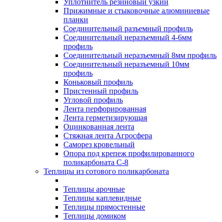
Уплотнитель резиновый узкий
Прижимные и стыковочные алюминиевые
планки
Соединительный разъемный профиль
Соединительный неразъемный 4-6мм
профиль
Соединительный неразъемный 8мм профиль
Соединительный неразъемный 10мм
профиль
Коньковый профиль
Пристенный профиль
Угловой профиль
Лента перфорированная
Лента герметизирующая
Оцинкованная лента
Стяжная лента Агросфера
Саморез кровельный
Опора под крепеж профилированного
поликарбоната С-8
Теплицы из сотового поликарбоната
Теплицы арочные
Теплицы каплевидные
Теплицы прямостенные
Теплицы домиком