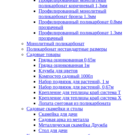
Профилированный монолитный
поликарбонат коричневый 1,3мм
Профилированный монолитный
поликарбонат бронза 1.3мм
Профилированный поликарбонат 0.8мм
прозрачный
Профилированный поликарбонат 1.3мм
прозрачный
Монолитный поликарбонат
Поликарбонат нестандартные размеры
Садовые товары
Грядка оцинкованная 0,65м
Грядка оцинкованная 1м
Клумба для цветов
Компостер садовый 1000л
Набор подвязок для растений, 1 м
Набор подвязок для растений, 0,67м
Крепление для теплицы краб система Т
Крепление для теплицы краб система Х
Лопата снеговая из поликарбоната
Садовые скамейки и столы
Скамейка для дачи
Садовая арка из металла
Металлическая скамейка Дружба
Стол для дачи