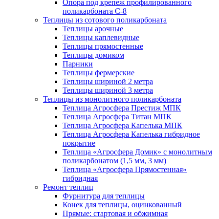
Опора под крепеж профилированного
поликарбоната С-8
Теплицы из сотового поликарбоната
Теплицы арочные
Теплицы каплевидные
Теплицы прямостенные
Теплицы домиком
Парники
Теплицы фермерские
Теплицы шириной 2 метра
Теплицы шириной 3 метра
Теплицы из монолитного поликарбоната
Теплица Агросфера Престиж МПК
Теплица Агросфера Титан МПК
Теплица Агросфера Капелька МПК
Теплица Агросфера Капелька гибридное
покрытие
Теплица «Агросфера Домик» с монолитным
поликарбонатом (1,5 мм, 3 мм)
Теплица «Агросфера Прямостенная»
гибридная
Ремонт теплиц
Фурнитура для теплицы
Конек для теплицы, оцинкованный
Прямые: стартовая и обжимная