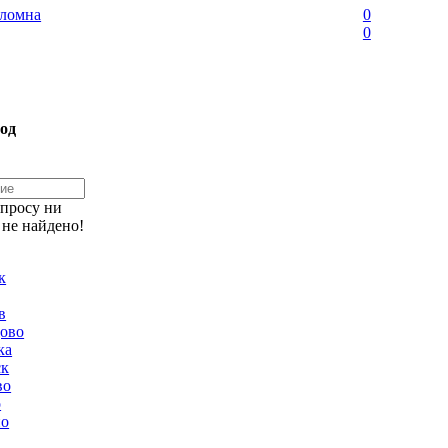
ломна
0
0
од
апросу ни
 не найдено!
к
в
ово
ка
ск
во
о
но