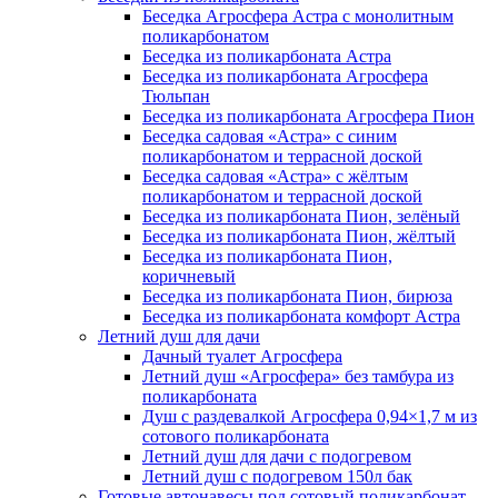
Беседка Агросфера Астра с монолитным
поликарбонатом
Беседка из поликарбоната Астра
Беседка из поликарбоната Агросфера
Тюльпан
Беседка из поликарбоната Агросфера Пион
Беседка садовая «Астра» с синим
поликарбонатом и террасной доской
Беседка садовая «Астра» с жёлтым
поликарбонатом и террасной доской
Беседка из поликарбоната Пион, зелёный
Беседка из поликарбоната Пион, жёлтый
Беседка из поликарбоната Пион,
коричневый
Беседка из поликарбоната Пион, бирюза
Беседка из поликарбоната комфорт Астра
Летний душ для дачи
Дачный туалет Агросфера
Летний душ «Агросфера» без тамбура из
поликарбоната
Душ с раздевалкой Агросфера 0,94×1,7 м из
сотового поликарбоната
Летний душ для дачи с подогревом
Летний душ с подогревом 150л бак
Готовые автонавесы под сотовый поликарбонат