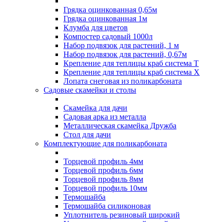
Грядка оцинкованная 0,65м
Грядка оцинкованная 1м
Клумба для цветов
Компостер садовый 1000л
Набор подвязок для растений, 1 м
Набор подвязок для растений, 0,67м
Крепление для теплицы краб система Т
Крепление для теплицы краб система Х
Лопата снеговая из поликарбоната
Садовые скамейки и столы
Скамейка для дачи
Садовая арка из металла
Металлическая скамейка Дружба
Стол для дачи
Комплектующие для поликарбоната
Торцевой профиль 4мм
Торцевой профиль 6мм
Торцевой профиль 8мм
Торцевой профиль 10мм
Термошайба
Термошайба силиконовая
Уплотнитель резиновый широкий