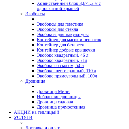
Хозяйственный блок 3,6×1,2 м с
односкатной крышей
Экобоксы
Экобоксы для пластика
Экобоксы для стекла
Экобоксы для макулатуры
Контейнер для масок и перчаток
Контейнер для батареек
Контейнер добрые крышечки
Экобокс квадратный, 46 л
Экобокс квадратный, 71л
Экобокс со скосом, 54 л
Экобокс шестигранный, 110 л
Экобокс прямоугольный, 100л
Дровница
Дровница Мини
Небольшие дровницы
Дровница садовая
Дровница прямостенная
АКЦИИ на теплицы!!!
УСЛУГИ
Доставка и оплата