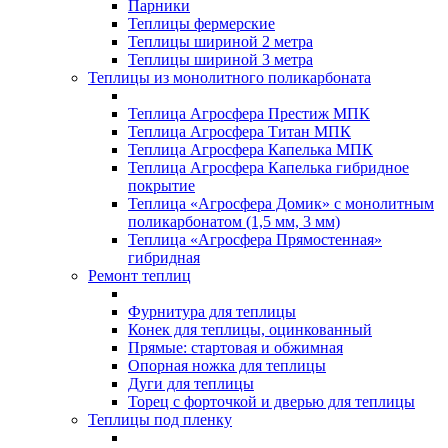
Парники
Теплицы фермерские
Теплицы шириной 2 метра
Теплицы шириной 3 метра
Теплицы из монолитного поликарбоната
Теплица Агросфера Престиж МПК
Теплица Агросфера Титан МПК
Теплица Агросфера Капелька МПК
Теплица Агросфера Капелька гибридное
покрытие
Теплица «Агросфера Домик» с монолитным
поликарбонатом (1,5 мм, 3 мм)
Теплица «Агросфера Прямостенная»
гибридная
Ремонт теплиц
Фурнитура для теплицы
Конек для теплицы, оцинкованный
Прямые: стартовая и обжимная
Опорная ножка для теплицы
Дуги для теплицы
Торец с форточкой и дверью для теплицы
Теплицы под пленку