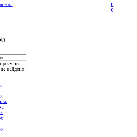
ломна
0
0
од
апросу ни
 не найдено!
к
в
ово
ка
ск
во
о
но