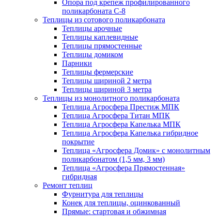
Опора под крепеж профилированного
поликарбоната С-8
Теплицы из сотового поликарбоната
Теплицы арочные
Теплицы каплевидные
Теплицы прямостенные
Теплицы домиком
Парники
Теплицы фермерские
Теплицы шириной 2 метра
Теплицы шириной 3 метра
Теплицы из монолитного поликарбоната
Теплица Агросфера Престиж МПК
Теплица Агросфера Титан МПК
Теплица Агросфера Капелька МПК
Теплица Агросфера Капелька гибридное
покрытие
Теплица «Агросфера Домик» с монолитным
поликарбонатом (1,5 мм, 3 мм)
Теплица «Агросфера Прямостенная»
гибридная
Ремонт теплиц
Фурнитура для теплицы
Конек для теплицы, оцинкованный
Прямые: стартовая и обжимная