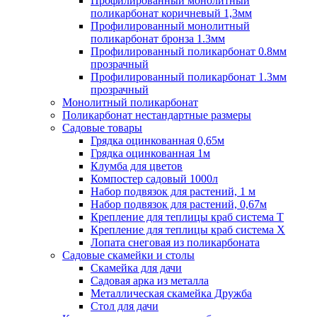
Профилированный монолитный
поликарбонат коричневый 1,3мм
Профилированный монолитный
поликарбонат бронза 1.3мм
Профилированный поликарбонат 0.8мм
прозрачный
Профилированный поликарбонат 1.3мм
прозрачный
Монолитный поликарбонат
Поликарбонат нестандартные размеры
Садовые товары
Грядка оцинкованная 0,65м
Грядка оцинкованная 1м
Клумба для цветов
Компостер садовый 1000л
Набор подвязок для растений, 1 м
Набор подвязок для растений, 0,67м
Крепление для теплицы краб система Т
Крепление для теплицы краб система Х
Лопата снеговая из поликарбоната
Садовые скамейки и столы
Скамейка для дачи
Садовая арка из металла
Металлическая скамейка Дружба
Стол для дачи