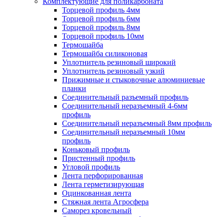
Комплектующие для поликарбоната
Торцевой профиль 4мм
Торцевой профиль 6мм
Торцевой профиль 8мм
Торцевой профиль 10мм
Термошайба
Термошайба силиконовая
Уплотнитель резиновый широкий
Уплотнитель резиновый узкий
Прижимные и стыковочные алюминиевые
планки
Соединительный разъемный профиль
Соединительный неразъемный 4-6мм
профиль
Соединительный неразъемный 8мм профиль
Соединительный неразъемный 10мм
профиль
Коньковый профиль
Пристенный профиль
Угловой профиль
Лента перфорированная
Лента герметизирующая
Оцинкованная лента
Стяжная лента Агросфера
Саморез кровельный