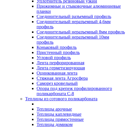
Уплотнитель резиновый узкий
Прижимные и стыковочные алюминиевые
планки
Соединительный разъемный профиль
Соединительный неразъемный 4-6мм
профиль
Соединительный неразъемный 8мм профиль
Соединительный неразъемный 10мм
профиль
Коньковый профиль
Пристенный профиль
Угловой профиль
Лента перфорированная
Лента герметизирующая
Оцинкованная лента
Стяжная лента Агросфера
Саморез кровельный
Опора под крепеж профилированного
поликарбоната С-8
Теплицы из сотового поликарбоната
Теплицы арочные
Теплицы каплевидные
Теплицы прямостенные
Теплицы домиком