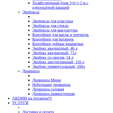
Хозяйственный блок 3,6×1,2 м с
односкатной крышей
Экобоксы
Экобоксы для пластика
Экобоксы для стекла
Экобоксы для макулатуры
Контейнер для масок и перчаток
Контейнер для батареек
Контейнер добрые крышечки
Экобокс квадратный, 46 л
Экобокс квадратный, 71л
Экобокс со скосом, 54 л
Экобокс шестигранный, 110 л
Экобокс прямоугольный, 100л
Дровница
Дровница Мини
Небольшие дровницы
Дровница садовая
Дровница прямостенная
АКЦИИ на теплицы!!!
УСЛУГИ
Доставка и оплата