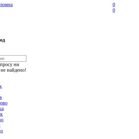
ломна
0
0
од
апросу ни
 не найдено!
к
в
ово
ка
ск
во
о
но