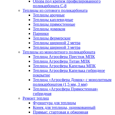
Опора под крепеж профилированного
поликарбоната С-8
Теплицы из сотового поликарбоната
Теплицы арочные
Теплицы каплевидные
Теплицы прямостенные
Теплицы домиком
Парники
Теплицы фермерские
Теплицы шириной 2 метра
Теплицы шириной 3 метра
Теплицы из монолитного поликарбоната
Теплица Агросфера Престиж МПК
Теплица Агросфера Титан МПК
Теплица Агросфера Капелька МПК
Теплица Агросфера Капелька гибридное
покрытие
Теплица «Агросфера Домик» с монолитным
поликарбонатом (1,5 мм, 3 мм)
Теплица «Агросфера Прямостенная»
гибридная
Ремонт теплиц
Фурнитура для теплицы
Конек для теплицы, оцинкованный
Прямые: стартовая и обжимная