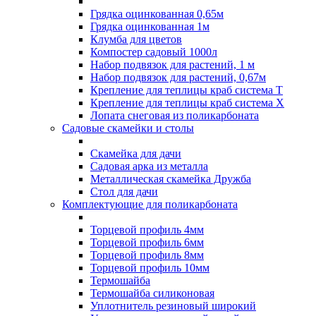
Грядка оцинкованная 0,65м
Грядка оцинкованная 1м
Клумба для цветов
Компостер садовый 1000л
Набор подвязок для растений, 1 м
Набор подвязок для растений, 0,67м
Крепление для теплицы краб система Т
Крепление для теплицы краб система Х
Лопата снеговая из поликарбоната
Садовые скамейки и столы
Скамейка для дачи
Садовая арка из металла
Металлическая скамейка Дружба
Стол для дачи
Комплектующие для поликарбоната
Торцевой профиль 4мм
Торцевой профиль 6мм
Торцевой профиль 8мм
Торцевой профиль 10мм
Термошайба
Термошайба силиконовая
Уплотнитель резиновый широкий