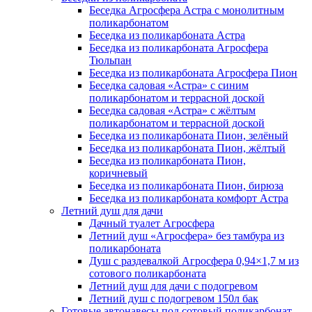
Беседка Агросфера Астра с монолитным
поликарбонатом
Беседка из поликарбоната Астра
Беседка из поликарбоната Агросфера
Тюльпан
Беседка из поликарбоната Агросфера Пион
Беседка садовая «Астра» с синим
поликарбонатом и террасной доской
Беседка садовая «Астра» с жёлтым
поликарбонатом и террасной доской
Беседка из поликарбоната Пион, зелёный
Беседка из поликарбоната Пион, жёлтый
Беседка из поликарбоната Пион,
коричневый
Беседка из поликарбоната Пион, бирюза
Беседка из поликарбоната комфорт Астра
Летний душ для дачи
Дачный туалет Агросфера
Летний душ «Агросфера» без тамбура из
поликарбоната
Душ с раздевалкой Агросфера 0,94×1,7 м из
сотового поликарбоната
Летний душ для дачи с подогревом
Летний душ с подогревом 150л бак
Готовые автонавесы под сотовый поликарбонат