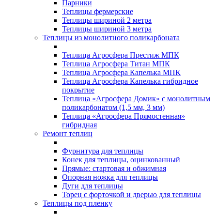
Парники
Теплицы фермерские
Теплицы шириной 2 метра
Теплицы шириной 3 метра
Теплицы из монолитного поликарбоната
Теплица Агросфера Престиж МПК
Теплица Агросфера Титан МПК
Теплица Агросфера Капелька МПК
Теплица Агросфера Капелька гибридное
покрытие
Теплица «Агросфера Домик» с монолитным
поликарбонатом (1,5 мм, 3 мм)
Теплица «Агросфера Прямостенная»
гибридная
Ремонт теплиц
Фурнитура для теплицы
Конек для теплицы, оцинкованный
Прямые: стартовая и обжимная
Опорная ножка для теплицы
Дуги для теплицы
Торец с форточкой и дверью для теплицы
Теплицы под пленку