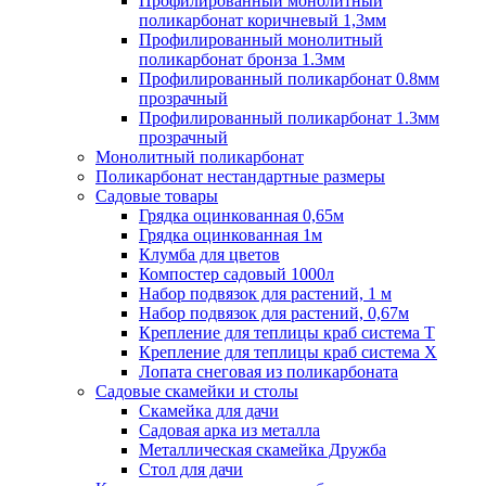
Профилированный монолитный
поликарбонат коричневый 1,3мм
Профилированный монолитный
поликарбонат бронза 1.3мм
Профилированный поликарбонат 0.8мм
прозрачный
Профилированный поликарбонат 1.3мм
прозрачный
Монолитный поликарбонат
Поликарбонат нестандартные размеры
Садовые товары
Грядка оцинкованная 0,65м
Грядка оцинкованная 1м
Клумба для цветов
Компостер садовый 1000л
Набор подвязок для растений, 1 м
Набор подвязок для растений, 0,67м
Крепление для теплицы краб система Т
Крепление для теплицы краб система Х
Лопата снеговая из поликарбоната
Садовые скамейки и столы
Скамейка для дачи
Садовая арка из металла
Металлическая скамейка Дружба
Стол для дачи