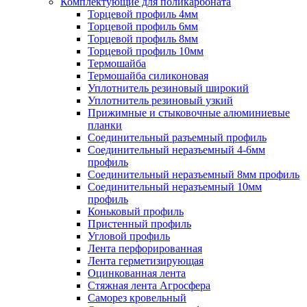
Комплектующие для поликарбоната
Торцевой профиль 4мм
Торцевой профиль 6мм
Торцевой профиль 8мм
Торцевой профиль 10мм
Термошайба
Термошайба силиконовая
Уплотнитель резиновый широкий
Уплотнитель резиновый узкий
Прижимные и стыковочные алюминиевые
планки
Соединительный разъемный профиль
Соединительный неразъемный 4-6мм
профиль
Соединительный неразъемный 8мм профиль
Соединительный неразъемный 10мм
профиль
Коньковый профиль
Пристенный профиль
Угловой профиль
Лента перфорированная
Лента герметизирующая
Оцинкованная лента
Стяжная лента Агросфера
Саморез кровельный