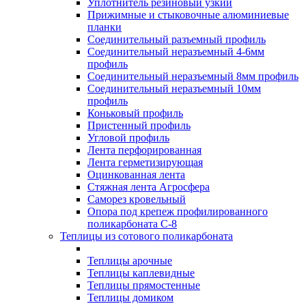
Уплотнитель резиновый узкий
Прижимные и стыковочные алюминиевые
планки
Соединительный разъемный профиль
Соединительный неразъемный 4-6мм
профиль
Соединительный неразъемный 8мм профиль
Соединительный неразъемный 10мм
профиль
Коньковый профиль
Пристенный профиль
Угловой профиль
Лента перфорированная
Лента герметизирующая
Оцинкованная лента
Стяжная лента Агросфера
Саморез кровельный
Опора под крепеж профилированного
поликарбоната С-8
Теплицы из сотового поликарбоната
Теплицы арочные
Теплицы каплевидные
Теплицы прямостенные
Теплицы домиком