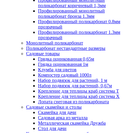
Профилированный монолитный
поликарбонат коричневый 1,3мм
Профилированный монолитный
поликарбонат бронза 1.3мм
Профилированный поликарбонат 0.8мм
прозрачный
Профилированный поликарбонат 1.3мм
прозрачный
Монолитный поликарбонат
Поликарбонат нестандартные размеры
Садовые товары
Грядка оцинкованная 0,65м
Грядка оцинкованная 1м
Клумба для цветов
Компостер садовый 1000л
Набор подвязок для растений, 1 м
Набор подвязок для растений, 0,67м
Крепление для теплицы краб система Т
Крепление для теплицы краб система Х
Лопата снеговая из поликарбоната
Садовые скамейки и столы
Скамейка для дачи
Садовая арка из металла
Металлическая скамейка Дружба
Стол для дачи