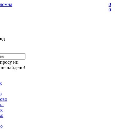
ломна
0
0
од
апросу ни
 не найдено!
к
в
ово
ка
ск
во
о
но