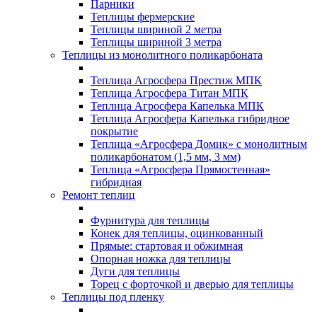
Парники
Теплицы фермерские
Теплицы шириной 2 метра
Теплицы шириной 3 метра
Теплицы из монолитного поликарбоната
Теплица Агросфера Престиж МПК
Теплица Агросфера Титан МПК
Теплица Агросфера Капелька МПК
Теплица Агросфера Капелька гибридное
покрытие
Теплица «Агросфера Домик» с монолитным
поликарбонатом (1,5 мм, 3 мм)
Теплица «Агросфера Прямостенная»
гибридная
Ремонт теплиц
Фурнитура для теплицы
Конек для теплицы, оцинкованный
Прямые: стартовая и обжимная
Опорная ножка для теплицы
Дуги для теплицы
Торец с форточкой и дверью для теплицы
Теплицы под пленку