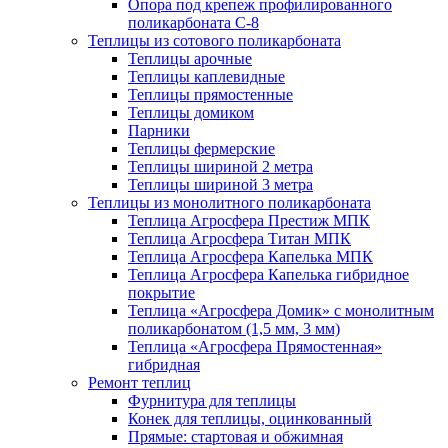
Опора под крепеж профилированного
поликарбоната С-8
Теплицы из сотового поликарбоната
Теплицы арочные
Теплицы каплевидные
Теплицы прямостенные
Теплицы домиком
Парники
Теплицы фермерские
Теплицы шириной 2 метра
Теплицы шириной 3 метра
Теплицы из монолитного поликарбоната
Теплица Агросфера Престиж МПК
Теплица Агросфера Титан МПК
Теплица Агросфера Капелька МПК
Теплица Агросфера Капелька гибридное
покрытие
Теплица «Агросфера Домик» с монолитным
поликарбонатом (1,5 мм, 3 мм)
Теплица «Агросфера Прямостенная»
гибридная
Ремонт теплиц
Фурнитура для теплицы
Конек для теплицы, оцинкованный
Прямые: стартовая и обжимная