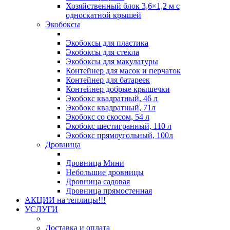
Хозяйственный блок 3,6×1,2 м с
односкатной крышей
Экобоксы
Экобоксы для пластика
Экобоксы для стекла
Экобоксы для макулатуры
Контейнер для масок и перчаток
Контейнер для батареек
Контейнер добрые крышечки
Экобокс квадратный, 46 л
Экобокс квадратный, 71л
Экобокс со скосом, 54 л
Экобокс шестигранный, 110 л
Экобокс прямоугольный, 100л
Дровница
Дровница Мини
Небольшие дровницы
Дровница садовая
Дровница прямостенная
АКЦИИ на теплицы!!!
УСЛУГИ
Доставка и оплата