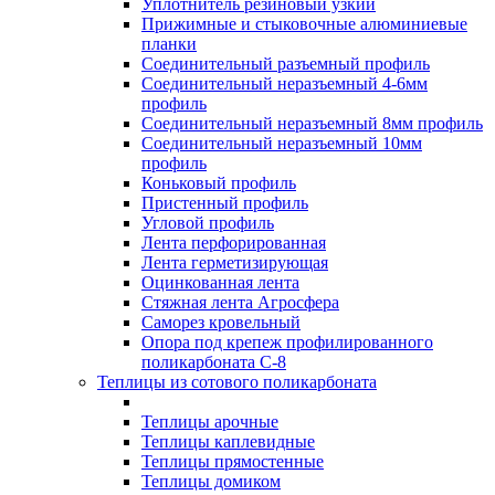
Уплотнитель резиновый узкий
Прижимные и стыковочные алюминиевые
планки
Соединительный разъемный профиль
Соединительный неразъемный 4-6мм
профиль
Соединительный неразъемный 8мм профиль
Соединительный неразъемный 10мм
профиль
Коньковый профиль
Пристенный профиль
Угловой профиль
Лента перфорированная
Лента герметизирующая
Оцинкованная лента
Стяжная лента Агросфера
Саморез кровельный
Опора под крепеж профилированного
поликарбоната С-8
Теплицы из сотового поликарбоната
Теплицы арочные
Теплицы каплевидные
Теплицы прямостенные
Теплицы домиком