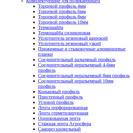
Комплектующие для поликарбоната
Торцевой профиль 4мм
Торцевой профиль 6мм
Торцевой профиль 8мм
Торцевой профиль 10мм
Термошайба
Термошайба силиконовая
Уплотнитель резиновый широкий
Уплотнитель резиновый узкий
Прижимные и стыковочные алюминиевые
планки
Соединительный разъемный профиль
Соединительный неразъемный 4-6мм
профиль
Соединительный неразъемный 8мм профиль
Соединительный неразъемный 10мм
профиль
Коньковый профиль
Пристенный профиль
Угловой профиль
Лента перфорированная
Лента герметизирующая
Оцинкованная лента
Стяжная лента Агросфера
Саморез кровельный