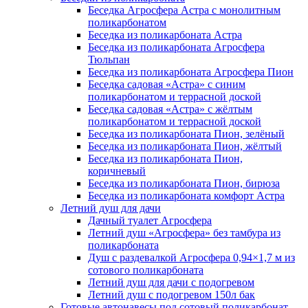
Беседка Агросфера Астра с монолитным
поликарбонатом
Беседка из поликарбоната Астра
Беседка из поликарбоната Агросфера
Тюльпан
Беседка из поликарбоната Агросфера Пион
Беседка садовая «Астра» с синим
поликарбонатом и террасной доской
Беседка садовая «Астра» с жёлтым
поликарбонатом и террасной доской
Беседка из поликарбоната Пион, зелёный
Беседка из поликарбоната Пион, жёлтый
Беседка из поликарбоната Пион,
коричневый
Беседка из поликарбоната Пион, бирюза
Беседка из поликарбоната комфорт Астра
Летний душ для дачи
Дачный туалет Агросфера
Летний душ «Агросфера» без тамбура из
поликарбоната
Душ с раздевалкой Агросфера 0,94×1,7 м из
сотового поликарбоната
Летний душ для дачи с подогревом
Летний душ с подогревом 150л бак
Готовые автонавесы под сотовый поликарбонат