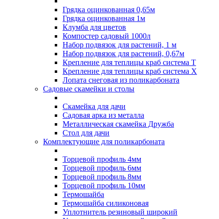
Грядка оцинкованная 0,65м
Грядка оцинкованная 1м
Клумба для цветов
Компостер садовый 1000л
Набор подвязок для растений, 1 м
Набор подвязок для растений, 0,67м
Крепление для теплицы краб система Т
Крепление для теплицы краб система Х
Лопата снеговая из поликарбоната
Садовые скамейки и столы
Скамейка для дачи
Садовая арка из металла
Металлическая скамейка Дружба
Стол для дачи
Комплектующие для поликарбоната
Торцевой профиль 4мм
Торцевой профиль 6мм
Торцевой профиль 8мм
Торцевой профиль 10мм
Термошайба
Термошайба силиконовая
Уплотнитель резиновый широкий