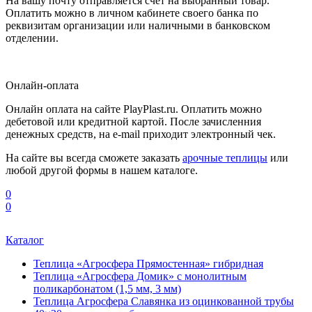
На вашу почту отправляется счет на выбранный товар.
Оплатить можно в личном кабинете своего банка по
реквизитам организации или наличными в банковском
отделении.
Онлайн-оплата
Онлайн оплата на сайте PlayPlast.ru. Оплатить можно
дебетовой или кредитной картой. После зачисленния
денежных средств, на e-mail приходит электронный чек.
На сайте вы всегда сможете заказать
арочные теплицы
или
любой другой формы в нашем каталоге.
0
0
Каталог
Теплица «Агросфера Прямостенная» гибридная
Теплица «Агросфера Домик» с монолитным
поликарбонатом (1,5 мм, 3 мм)
Теплица Агросфера Славянка из оцинкованной трубы