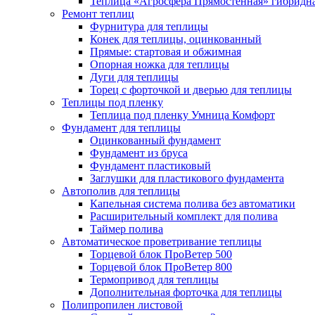
Теплица «Агросфера Прямостенная» гибридн
Ремонт теплиц
Фурнитура для теплицы
Конек для теплицы, оцинкованный
Прямые: стартовая и обжимная
Опорная ножка для теплицы
Дуги для теплицы
Торец с форточкой и дверью для теплицы
Теплицы под пленку
Теплица под пленку Умница Комфорт
Фундамент для теплицы
Оцинкованный фундамент
Фундамент из бруса
Фундамент пластиковый
Заглушки для пластикового фундамента
Автополив для теплицы
Капельная система полива без автоматики
Расширительный комплект для полива
Таймер полива
Автоматическое проветривание теплицы
Торцевой блок ПроВетер 500
Торцевой блок ПроВетер 800
Термопривод для теплицы
Дополнительная форточка для теплицы
Полипропилен листовой