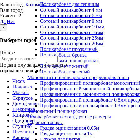
Поликарбонат для теплицы
Ваш город:
Коломна
Сотовый поликарбонат 4 мм
Ваш город
Сотовый поликарбонат 6 мм
Коломна?
Сотовый поликарбонат 8 мм
Да
Нет
Сотовый поликарбонат 10 мм
×
Сотовый поликарбонат 16мм
Сотовый поликарбонат 25мм
Выберите город
Сотовый поликарбонат 20мм
Поликарбонат прозрачный
Поиск:
Поликарбонат бронза
Коричневый поликарбонат
По данному запросу ни одного
Поликарбонат желтый
города не найдено!
Поликарбонат зеленый
Монолитный поликарбонат профилированный
Чехов
Профилированный поликарбонат монолитный
Подольск
Профилированный монолитный поликарбонат
Москва
Профилированный монолитный поликарбонат
Серпухов
Профилированный поликарбонат 0.8мм проз
Домодедово
Профилированный поликарбонат 1.3мм проз
Щербинка
Монолитный поликарбонат
Климовск
Поликарбонат нестандартные размеры
Одинцово
Садовые товары
Ступино
Грядка оцинкованная 0,65м
Протвино
Грядка оцинкованная 1м
Кашира
Клумба для цветов