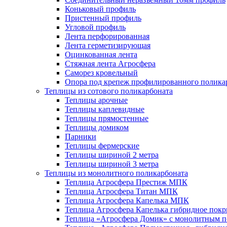
Коньковый профиль
Пристенный профиль
Угловой профиль
Лента перфорированная
Лента герметизирующая
Оцинкованная лента
Стяжная лента Агросфера
Саморез кровельный
Опора под крепеж профилированного полика
Теплицы из сотового поликарбоната
Теплицы арочные
Теплицы каплевидные
Теплицы прямостенные
Теплицы домиком
Парники
Теплицы фермерские
Теплицы шириной 2 метра
Теплицы шириной 3 метра
Теплицы из монолитного поликарбоната
Теплица Агросфера Престиж МПК
Теплица Агросфера Титан МПК
Теплица Агросфера Капелька МПК
Теплица Агросфера Капелька гибридное пок
Теплица «Агросфера Домик» с монолитным по