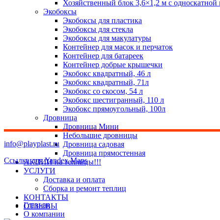
Хозяйственный блок 3,6×1,2 м с односкатной
Экобоксы
Экобоксы для пластика
Экобоксы для стекла
Экобоксы для макулатуры
Контейнер для масок и перчаток
Контейнер для батареек
Контейнер добрые крышечки
Экобокс квадратный, 46 л
Экобокс квадратный, 71л
Экобокс со скосом, 54 л
Экобокс шестигранный, 110 л
Экобокс прямоугольный, 100л
Дровница
Дровница Мини
Небольшие дровницы
info@playplast.ru
Дровница садовая
Дровница прямостенная
Ссылка для Yandex Maps
АКЦИИ на теплицы!!!
УСЛУГИ
Доставка и оплата
Сборка и ремонт теплиц
КОНТАКТЫ
Главная
ОТЗЫВЫ
О компании