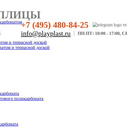
ПЛИЦЫ
карбонатом
+7 (495) 480-84-25
н
info@playplast.ru
ПН-ПТ: 10:00 - 17:00, СБ
атом и террасной доской
натом и террасной доской
карбоната
отового поликарбоната
карбоната