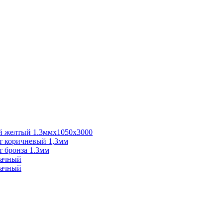
 желтый 1.3ммх1050х3000
 коричневый 1,3мм
 бронза 1.3мм
рачный
рачный