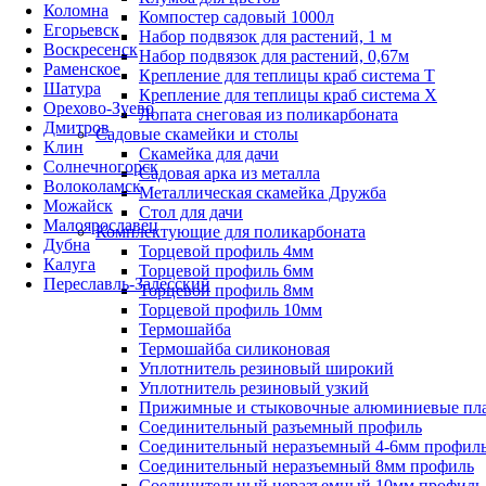
Коломна
Компостер садовый 1000л
Егорьевск
Набор подвязок для растений, 1 м
Воскресенск
Набор подвязок для растений, 0,67м
Раменское
Крепление для теплицы краб система Т
Шатура
Крепление для теплицы краб система Х
Орехово-Зуево
Лопата снеговая из поликарбоната
Дмитров
Садовые скамейки и столы
Клин
Скамейка для дачи
Солнечногорск
Садовая арка из металла
Волоколамск
Металлическая скамейка Дружба
Можайск
Стол для дачи
Малоярославец
Комплектующие для поликарбоната
Дубна
Торцевой профиль 4мм
Калуга
Торцевой профиль 6мм
Переславль-Залесский
Торцевой профиль 8мм
Торцевой профиль 10мм
Термошайба
Термошайба силиконовая
Уплотнитель резиновый широкий
Уплотнитель резиновый узкий
Прижимные и стыковочные алюминиевые пл
Соединительный разъемный профиль
Соединительный неразъемный 4-6мм профил
Соединительный неразъемный 8мм профиль
Соединительный неразъемный 10мм профиль