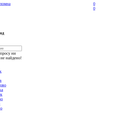
ломна
0
0
од
апросу ни
 не найдено!
к
в
ово
ка
ск
во
о
но