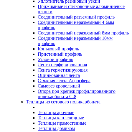
Уплотнитель резиновый узкий
Прижимные и стыковочные алюминиевые
планки
Соединительный разъемный профиль
Соединительный неразъемный 4-6мм
профиль
Соединительный неразъемный 8мм профиль
Соединительный неразъемный 10мм
профиль
Коньковый профиль
Пристенный профиль
Угловой профиль
Лента перфорированная
Лента герметизирующая
Оцинкованная лента
Стяжная лента Агросфера
Саморез кровельный
Опора под крепеж профилированного
поликарбоната С-8
Теплицы из сотового поликарбоната
Теплицы арочные
Теплицы каплевидные
Теплицы прямостенные
Теплицы домиком