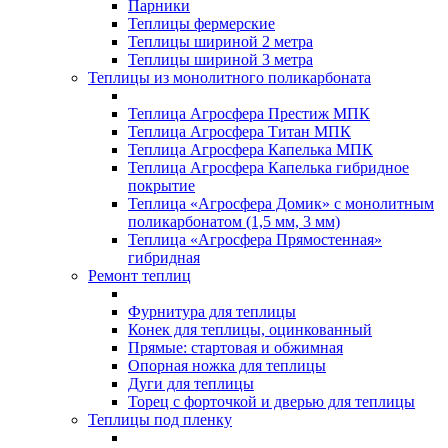
Парники
Теплицы фермерские
Теплицы шириной 2 метра
Теплицы шириной 3 метра
Теплицы из монолитного поликарбоната
Теплица Агросфера Престиж МПК
Теплица Агросфера Титан МПК
Теплица Агросфера Капелька МПК
Теплица Агросфера Капелька гибридное
покрытие
Теплица «Агросфера Домик» с монолитным
поликарбонатом (1,5 мм, 3 мм)
Теплица «Агросфера Прямостенная»
гибридная
Ремонт теплиц
Фурнитура для теплицы
Конек для теплицы, оцинкованный
Прямые: стартовая и обжимная
Опорная ножка для теплицы
Дуги для теплицы
Торец с форточкой и дверью для теплицы
Теплицы под пленку