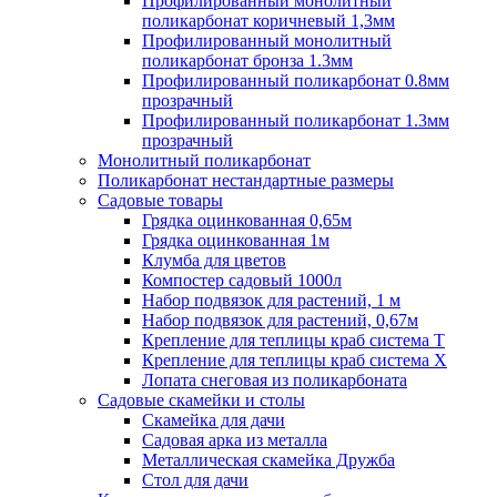
Профилированный монолитный
поликарбонат коричневый 1,3мм
Профилированный монолитный
поликарбонат бронза 1.3мм
Профилированный поликарбонат 0.8мм
прозрачный
Профилированный поликарбонат 1.3мм
прозрачный
Монолитный поликарбонат
Поликарбонат нестандартные размеры
Садовые товары
Грядка оцинкованная 0,65м
Грядка оцинкованная 1м
Клумба для цветов
Компостер садовый 1000л
Набор подвязок для растений, 1 м
Набор подвязок для растений, 0,67м
Крепление для теплицы краб система Т
Крепление для теплицы краб система Х
Лопата снеговая из поликарбоната
Садовые скамейки и столы
Скамейка для дачи
Садовая арка из металла
Металлическая скамейка Дружба
Стол для дачи