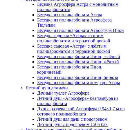
Беседка Агросфера Астра с монолитным
поликарбонатом
Беседка из поликарбоната Астра
Беседка из поликарбоната Агросфера
Тюльпан
Беседка из поликарбоната Агросфера Пион
Беседка садовая «Астра» с синим
поликарбонатом и террасной доской
Беседка садовая «Астра» с жёлтым
поликарбонатом и террасной доской
Беседка из поликарбоната Пион, зелёный
Беседка из поликарбоната Пион, жёлтый
Беседка из поликарбоната Пион,
коричневый
Беседка из поликарбоната Пион, бирюза
Беседка из поликарбоната комфорт Астра
Летний душ для дачи
Дачный туалет Агросфера
Летний душ «Агросфера» без тамбура из
поликарбоната
Душ с раздевалкой Агросфера 0,94×1,7 м из
сотового поликарбоната
Летний душ для дачи с подогревом
Летний душ с подогревом 150л бак
Готовые автонавесы под сотовый поликарбонат