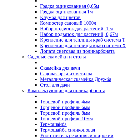
Грядка оцинкованная 0,65м
Грядка оцинкованная 1м
Клумба для цветов
Компостер садовый 1000л
Набор подвязок для растений, 1 м
Набор подвязок для растений, 0,67м
Крепление для теплицы краб система Т
Крепление для теплицы краб система Х
Лопата снеговая из поликарбоната
Садовые скамейки и столы
Скамейка для дачи
Садовая арка из металла
Металлическая скамейка Дружба
Стол для дачи
Комплектующие для поликарбоната
Торцевой профиль 4мм
Торцевой профиль 6мм
Торцевой профиль 8мм
Торцевой профиль 10мм
Термошайба
Термошайба силиконовая
Уплотнитель резиновый широкий