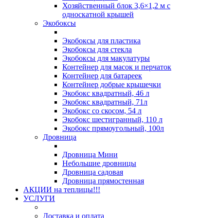
Хозяйственный блок 3,6×1,2 м с
односкатной крышей
Экобоксы
Экобоксы для пластика
Экобоксы для стекла
Экобоксы для макулатуры
Контейнер для масок и перчаток
Контейнер для батареек
Контейнер добрые крышечки
Экобокс квадратный, 46 л
Экобокс квадратный, 71л
Экобокс со скосом, 54 л
Экобокс шестигранный, 110 л
Экобокс прямоугольный, 100л
Дровница
Дровница Мини
Небольшие дровницы
Дровница садовая
Дровница прямостенная
АКЦИИ на теплицы!!!
УСЛУГИ
Доставка и оплата