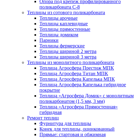
Опора под крепеж профилированного
поликарбоната С-8
Теплицы из сотового поликарбоната
Теплицы арочные
Теплицы каплевидные
Теплицы прямостенные
Теплицы домиком
Парники
Теплицы фермерские
Теплицы шириной 2 метра
Теплицы шириной 3 метра
Теплицы из монолитного поликарбоната
Теплица Агросфера Престиж МПК
Теплица Агросфера Титан МПК
Теплица Агросфера Капелька МПК
Теплица Агросфера Капелька гибридное
покрытие
Теплица «Агросфера Домик» с монолитным
поликарбонатом (1,5 мм, 3 мм)
Теплица «Агросфера Прямостенная»
гибридная
Ремонт теплиц
Фурнитура для теплицы
Конек для теплицы, оцинкованный
Прямые: стартовая и обжимная