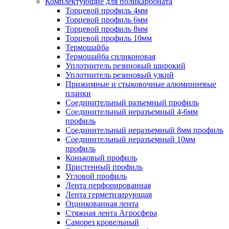
Комплектующие для поликарбоната
Торцевой профиль 4мм
Торцевой профиль 6мм
Торцевой профиль 8мм
Торцевой профиль 10мм
Термошайба
Термошайба силиконовая
Уплотнитель резиновый широкий
Уплотнитель резиновый узкий
Прижимные и стыковочные алюминиевые
планки
Соединительный разъемный профиль
Соединительный неразъемный 4-6мм
профиль
Соединительный неразъемный 8мм профиль
Соединительный неразъемный 10мм
профиль
Коньковый профиль
Пристенный профиль
Угловой профиль
Лента перфорированная
Лента герметизирующая
Оцинкованная лента
Стяжная лента Агросфера
Саморез кровельный