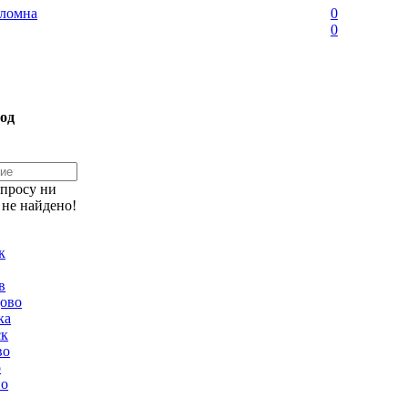
ломна
0
0
од
апросу ни
 не найдено!
к
в
ово
ка
ск
во
о
но