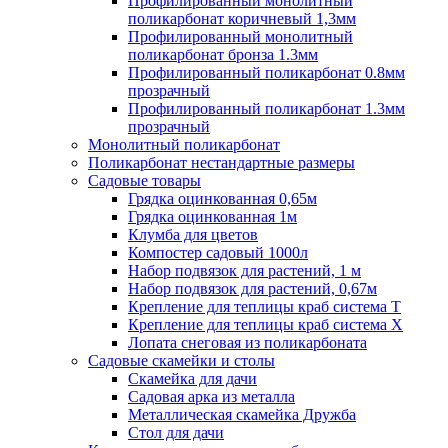
Профилированный монолитный
поликарбонат коричневый 1,3мм
Профилированный монолитный
поликарбонат бронза 1.3мм
Профилированный поликарбонат 0.8мм
прозрачный
Профилированный поликарбонат 1.3мм
прозрачный
Монолитный поликарбонат
Поликарбонат нестандартные размеры
Садовые товары
Грядка оцинкованная 0,65м
Грядка оцинкованная 1м
Клумба для цветов
Компостер садовый 1000л
Набор подвязок для растений, 1 м
Набор подвязок для растений, 0,67м
Крепление для теплицы краб система Т
Крепление для теплицы краб система Х
Лопата снеговая из поликарбоната
Садовые скамейки и столы
Скамейка для дачи
Садовая арка из металла
Металлическая скамейка Дружба
Стол для дачи