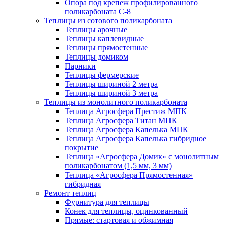
Опора под крепеж профилированного
поликарбоната С-8
Теплицы из сотового поликарбоната
Теплицы арочные
Теплицы каплевидные
Теплицы прямостенные
Теплицы домиком
Парники
Теплицы фермерские
Теплицы шириной 2 метра
Теплицы шириной 3 метра
Теплицы из монолитного поликарбоната
Теплица Агросфера Престиж МПК
Теплица Агросфера Титан МПК
Теплица Агросфера Капелька МПК
Теплица Агросфера Капелька гибридное
покрытие
Теплица «Агросфера Домик» с монолитным
поликарбонатом (1,5 мм, 3 мм)
Теплица «Агросфера Прямостенная»
гибридная
Ремонт теплиц
Фурнитура для теплицы
Конек для теплицы, оцинкованный
Прямые: стартовая и обжимная