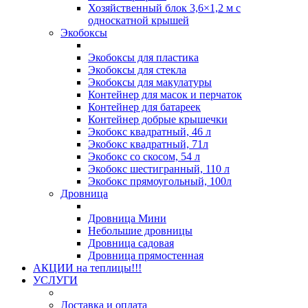
Хозяйственный блок 3,6×1,2 м с
односкатной крышей
Экобоксы
Экобоксы для пластика
Экобоксы для стекла
Экобоксы для макулатуры
Контейнер для масок и перчаток
Контейнер для батареек
Контейнер добрые крышечки
Экобокс квадратный, 46 л
Экобокс квадратный, 71л
Экобокс со скосом, 54 л
Экобокс шестигранный, 110 л
Экобокс прямоугольный, 100л
Дровница
Дровница Мини
Небольшие дровницы
Дровница садовая
Дровница прямостенная
АКЦИИ на теплицы!!!
УСЛУГИ
Доставка и оплата