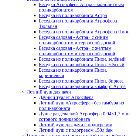
Беседка Агросфера Астра с монолитным
поликарбонатом
Беседка из поликарбоната Астра
Беседка из поликарбоната Агросфера
Тюльпан
Беседка из поликарбоната Агросфера Пион
Беседка садовая «Астра» с синим
поликарбонатом и террасной доской
Беседка садовая «Астра» с жёлтым
поликарбонатом и террасной доской
Беседка из поликарбоната Пион, зелёный
Беседка из поликарбоната Пион, жёлтый
Беседка из поликарбоната Пион,
коричневый
Беседка из поликарбоната Пион, бирюза
Беседка из поликарбоната комфорт Астра
Летний душ для дачи
Дачный туалет Агросфера
Летний душ «Агросфера» без тамбура из
поликарбоната
Душ с раздевалкой Агросфера 0,94×1,7 м из
сотового поликарбоната
Летний душ для дачи с подогревом
Летний душ с подогревом 150л бак
Готовые автонавесы под сотовый поликарбонат