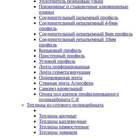
Уплотнитель резиновый узкий
Прижимные и стыковочные алюминиевые
планки
Соединительный разъемный профиль
Соединительный неразъемный 4-6мм
профиль
Соединительный неразъемный 8мм профиль
Соединительный неразъемный 10мм
профиль
Коньковый профиль
Пристенный профиль
Угловой профиль
Лента перфорированная
Лента герметизирующая
Оцинкованная лента
Стяжная лента Агросфера
Саморез кровельный
Опора под крепеж профилированного
поликарбоната С-8
Теплицы из сотового поликарбоната
Теплицы арочные
Теплицы каплевидные
Теплицы прямостенные
Теплицы домиком