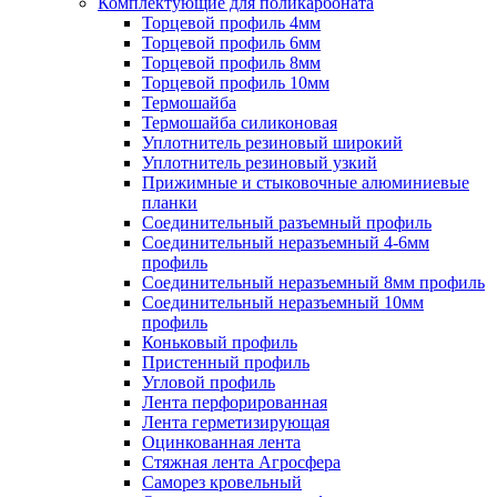
Комплектующие для поликарбоната
Торцевой профиль 4мм
Торцевой профиль 6мм
Торцевой профиль 8мм
Торцевой профиль 10мм
Термошайба
Термошайба силиконовая
Уплотнитель резиновый широкий
Уплотнитель резиновый узкий
Прижимные и стыковочные алюминиевые
планки
Соединительный разъемный профиль
Соединительный неразъемный 4-6мм
профиль
Соединительный неразъемный 8мм профиль
Соединительный неразъемный 10мм
профиль
Коньковый профиль
Пристенный профиль
Угловой профиль
Лента перфорированная
Лента герметизирующая
Оцинкованная лента
Стяжная лента Агросфера
Саморез кровельный