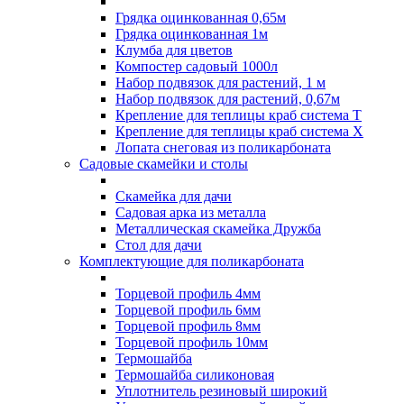
Грядка оцинкованная 0,65м
Грядка оцинкованная 1м
Клумба для цветов
Компостер садовый 1000л
Набор подвязок для растений, 1 м
Набор подвязок для растений, 0,67м
Крепление для теплицы краб система Т
Крепление для теплицы краб система Х
Лопата снеговая из поликарбоната
Садовые скамейки и столы
Скамейка для дачи
Садовая арка из металла
Металлическая скамейка Дружба
Стол для дачи
Комплектующие для поликарбоната
Торцевой профиль 4мм
Торцевой профиль 6мм
Торцевой профиль 8мм
Торцевой профиль 10мм
Термошайба
Термошайба силиконовая
Уплотнитель резиновый широкий