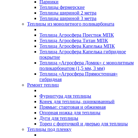
Парники
Теплицы фермерские
Теплицы шириной 2 метра
Теплицы шириной 3 метра
Теплицы из монолитного поликарбоната
Теплица Агросфера Престиж МПК
Теплица Агросфера Титан МПК
Теплица Агросфера Капелька МПК
Теплица Агросфера Капелька гибридное
покрытие
Теплица «Агросфера Домик» с монолитным
поликарбонатом (1,5 мм, 3 мм)
Теплица «Агросфера Прямостенная»
гибридная
Ремонт теплиц
Фурнитура для теплицы
Конек для теплицы, оцинкованный
Прямые: стартовая и обжимная
Опорная ножка для теплицы
Дуги для теплицы
Торец с форточкой и дверью для теплицы
Теплицы под пленку