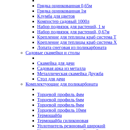
Грядка оцинкованная 0,65м
Грядка оцинкованная 1м
Клумба для цветов
Компостер садовый 1000л
Набор подвязок для растений, 1 м
Набор подвязок для растений, 0,67м
Крепление для теплицы краб система Т
Крепление для теплицы краб система Х
Лопата снеговая из поликарбоната
Садовые скамейки и столы
Скамейка для дачи
Садовая арка из металла
Металлическая скамейка Дружба
Стол для дачи
Комплектующие для поликарбоната
Торцевой профиль 4мм
Торцевой профиль 6мм
Торцевой профиль 8мм
Торцевой профиль 10мм
Термошайба
Термошайба силиконовая
Уплотнитель резиновый широкий