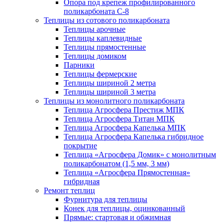
Опора под крепеж профилированного
поликарбоната С-8
Теплицы из сотового поликарбоната
Теплицы арочные
Теплицы каплевидные
Теплицы прямостенные
Теплицы домиком
Парники
Теплицы фермерские
Теплицы шириной 2 метра
Теплицы шириной 3 метра
Теплицы из монолитного поликарбоната
Теплица Агросфера Престиж МПК
Теплица Агросфера Титан МПК
Теплица Агросфера Капелька МПК
Теплица Агросфера Капелька гибридное
покрытие
Теплица «Агросфера Домик» с монолитным
поликарбонатом (1,5 мм, 3 мм)
Теплица «Агросфера Прямостенная»
гибридная
Ремонт теплиц
Фурнитура для теплицы
Конек для теплицы, оцинкованный
Прямые: стартовая и обжимная