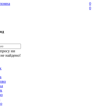
ломна
0
0
од
апросу ни
 не найдено!
к
в
ово
ка
ск
во
о
но