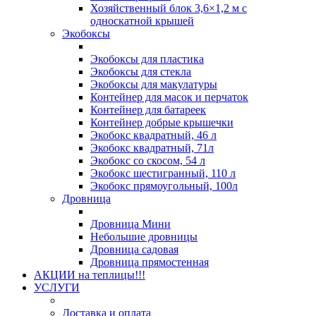
Хозяйственный блок 3,6×1,2 м с
односкатной крышей
Экобоксы
Экобоксы для пластика
Экобоксы для стекла
Экобоксы для макулатуры
Контейнер для масок и перчаток
Контейнер для батареек
Контейнер добрые крышечки
Экобокс квадратный, 46 л
Экобокс квадратный, 71л
Экобокс со скосом, 54 л
Экобокс шестигранный, 110 л
Экобокс прямоугольный, 100л
Дровница
Дровница Мини
Небольшие дровницы
Дровница садовая
Дровница прямостенная
АКЦИИ на теплицы!!!
УСЛУГИ
Доставка и оплата