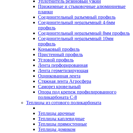
Уплотнитель резиновый узкий
Прижимные и стыковочные алюминиевые
планки
Соединительный разъемный профиль
Соединительный неразъемный 4-6мм
профиль
Соединительный неразъемный 8мм профиль
Соединительный неразъемный 10мм
профиль
Коньковый профиль
Пристенный профиль
Угловой профиль
Лента перфорированная
Лента герметизирующая
Оцинкованная лента
Стяжная лента Агросфера
Саморез кровельный
Опора под крепеж профилированного
поликарбоната С-8
Теплицы из сотового поликарбоната
Теплицы арочные
Теплицы каплевидные
Теплицы прямостенные
Теплицы домиком