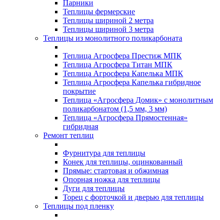
Парники
Теплицы фермерские
Теплицы шириной 2 метра
Теплицы шириной 3 метра
Теплицы из монолитного поликарбоната
Теплица Агросфера Престиж МПК
Теплица Агросфера Титан МПК
Теплица Агросфера Капелька МПК
Теплица Агросфера Капелька гибридное
покрытие
Теплица «Агросфера Домик» с монолитным
поликарбонатом (1,5 мм, 3 мм)
Теплица «Агросфера Прямостенная»
гибридная
Ремонт теплиц
Фурнитура для теплицы
Конек для теплицы, оцинкованный
Прямые: стартовая и обжимная
Опорная ножка для теплицы
Дуги для теплицы
Торец с форточкой и дверью для теплицы
Теплицы под пленку