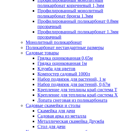
Профилированный монолитный
поликарбонат коричневый 1,3мм
Профилированный монолитный
поликарбонат бронза 1.3мм
Профилированный поликарбонат 0.8мм
прозрачный
Профилированный поликарбонат 1.3мм
прозрачный
Монолитный поликарбонат
Поликарбонат нестандартные размеры
Садовые товары
Грядка оцинкованная 0,65м
Грядка оцинкованная 1м
Клумба для цветов
Компостер садовый 1000л
Набор подвязок для растений, 1 м
Набор подвязок для растений, 0,67м
Крепление для теплицы краб система Т
Крепление для теплицы краб система Х
Лопата снеговая из поликарбоната
Садовые скамейки и столы
Скамейка для дачи
Садовая арка из металла
Металлическая скамейка Дружба
Стол для дачи