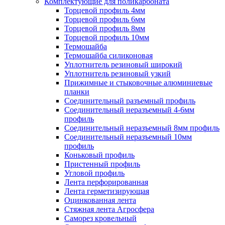
Комплектующие для поликарбоната
Торцевой профиль 4мм
Торцевой профиль 6мм
Торцевой профиль 8мм
Торцевой профиль 10мм
Термошайба
Термошайба силиконовая
Уплотнитель резиновый широкий
Уплотнитель резиновый узкий
Прижимные и стыковочные алюминиевые
планки
Соединительный разъемный профиль
Соединительный неразъемный 4-6мм
профиль
Соединительный неразъемный 8мм профиль
Соединительный неразъемный 10мм
профиль
Коньковый профиль
Пристенный профиль
Угловой профиль
Лента перфорированная
Лента герметизирующая
Оцинкованная лента
Стяжная лента Агросфера
Саморез кровельный