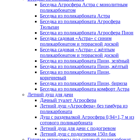
Беседка Агросфера Астра с монолитным
поликарбонатом
Беседка из поликарбоната Астра
Беседка из поликарбоната Агросфера
Тюльпан
Беседка из поликарбоната Агросфера Пион
Беседка садовая «Астра» с синим
поликарбонатом и террасной доской
Беседка садовая «Астра» с жёлтым
поликарбонатом и террасной доской
Беседка из поликарбоната Пион, зелёный
Беседка из поликарбоната Пион, жёлтый
Беседка из поликарбоната Пион,
коричневый
Беседка из поликарбоната Пион, бирюза
Беседка из поликарбоната комфорт Астра
Летний душ для дачи
Дачный туалет Агросфера
Летний душ «Агросфера» без тамбура из
поликарбоната
Душ с раздевалкой Агросфера 0,94×1,7 м из
сотового поликарбоната
Летний душ для дачи с подогревом
Летний душ с подогревом 150л бак
Готовые автонавесы под сотовый поликарбонат