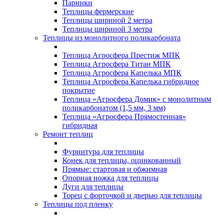
Парники
Теплицы фермерские
Теплицы шириной 2 метра
Теплицы шириной 3 метра
Теплицы из монолитного поликарбоната
Теплица Агросфера Престиж МПК
Теплица Агросфера Титан МПК
Теплица Агросфера Капелька МПК
Теплица Агросфера Капелька гибридное
покрытие
Теплица «Агросфера Домик» с монолитным
поликарбонатом (1,5 мм, 3 мм)
Теплица «Агросфера Прямостенная»
гибридная
Ремонт теплиц
Фурнитура для теплицы
Конек для теплицы, оцинкованный
Прямые: стартовая и обжимная
Опорная ножка для теплицы
Дуги для теплицы
Торец с форточкой и дверью для теплицы
Теплицы под пленку