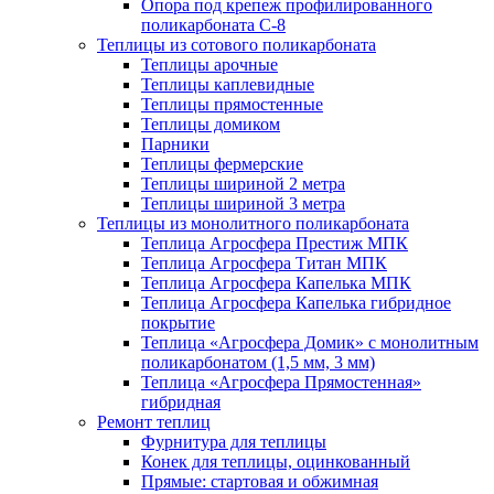
Опора под крепеж профилированного
поликарбоната С-8
Теплицы из сотового поликарбоната
Теплицы арочные
Теплицы каплевидные
Теплицы прямостенные
Теплицы домиком
Парники
Теплицы фермерские
Теплицы шириной 2 метра
Теплицы шириной 3 метра
Теплицы из монолитного поликарбоната
Теплица Агросфера Престиж МПК
Теплица Агросфера Титан МПК
Теплица Агросфера Капелька МПК
Теплица Агросфера Капелька гибридное
покрытие
Теплица «Агросфера Домик» с монолитным
поликарбонатом (1,5 мм, 3 мм)
Теплица «Агросфера Прямостенная»
гибридная
Ремонт теплиц
Фурнитура для теплицы
Конек для теплицы, оцинкованный
Прямые: стартовая и обжимная