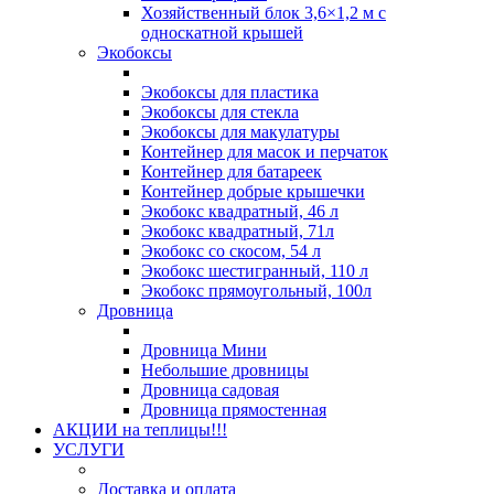
Хозяйственный блок 3,6×1,2 м с
односкатной крышей
Экобоксы
Экобоксы для пластика
Экобоксы для стекла
Экобоксы для макулатуры
Контейнер для масок и перчаток
Контейнер для батареек
Контейнер добрые крышечки
Экобокс квадратный, 46 л
Экобокс квадратный, 71л
Экобокс со скосом, 54 л
Экобокс шестигранный, 110 л
Экобокс прямоугольный, 100л
Дровница
Дровница Мини
Небольшие дровницы
Дровница садовая
Дровница прямостенная
АКЦИИ на теплицы!!!
УСЛУГИ
Доставка и оплата