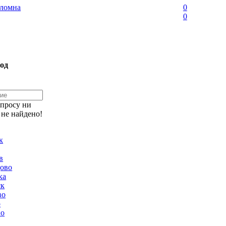
ломна
0
0
од
апросу ни
 не найдено!
к
в
ово
ка
ск
во
о
но