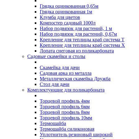
Грядка оцинкованная 0,65м
Грядка оцинкованная 1м
Клумба для цветов
Компостер садовый 1000л
Набор подвязок для растений, 1 м
Набор подвязок для растений, 0,67м
Крепление для теплицы краб система Т
Крепление для теплицы краб система Х
Лопата снеговая из поликарбоната
Садовые скамейки и столы
Скамейка для дачи
Садовая арка из металла
Металлическая скамейка Дружба
Стол для дачи
Комплектующие для поликарбоната
Торцевой профиль 4мм
Торцевой профиль 6мм
Торцевой профиль 8мм
Торцевой профиль 10мм
Термошайба
Термошайба силиконовая
Уплотнитель резиновый широкий