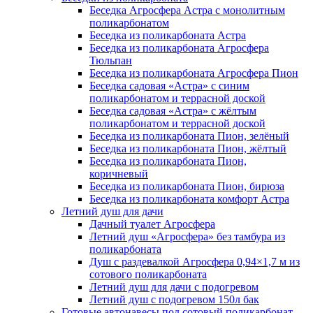
Беседка Агросфера Астра с монолитным
поликарбонатом
Беседка из поликарбоната Астра
Беседка из поликарбоната Агросфера
Тюльпан
Беседка из поликарбоната Агросфера Пион
Беседка садовая «Астра» с синим
поликарбонатом и террасной доской
Беседка садовая «Астра» с жёлтым
поликарбонатом и террасной доской
Беседка из поликарбоната Пион, зелёный
Беседка из поликарбоната Пион, жёлтый
Беседка из поликарбоната Пион,
коричневый
Беседка из поликарбоната Пион, бирюза
Беседка из поликарбоната комфорт Астра
Летний душ для дачи
Дачный туалет Агросфера
Летний душ «Агросфера» без тамбура из
поликарбоната
Душ с раздевалкой Агросфера 0,94×1,7 м из
сотового поликарбоната
Летний душ для дачи с подогревом
Летний душ с подогревом 150л бак
Готовые автонавесы под сотовый поликарбонат