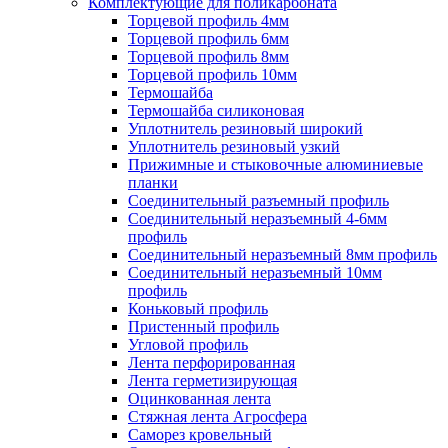
Комплектующие для поликарбоната
Торцевой профиль 4мм
Торцевой профиль 6мм
Торцевой профиль 8мм
Торцевой профиль 10мм
Термошайба
Термошайба силиконовая
Уплотнитель резиновый широкий
Уплотнитель резиновый узкий
Прижимные и стыковочные алюминиевые
планки
Соединительный разъемный профиль
Соединительный неразъемный 4-6мм
профиль
Соединительный неразъемный 8мм профиль
Соединительный неразъемный 10мм
профиль
Коньковый профиль
Пристенный профиль
Угловой профиль
Лента перфорированная
Лента герметизирующая
Оцинкованная лента
Стяжная лента Агросфера
Саморез кровельный