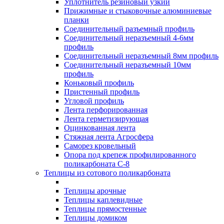
Уплотнитель резиновый узкий
Прижимные и стыковочные алюминиевые
планки
Соединительный разъемный профиль
Соединительный неразъемный 4-6мм
профиль
Соединительный неразъемный 8мм профиль
Соединительный неразъемный 10мм
профиль
Коньковый профиль
Пристенный профиль
Угловой профиль
Лента перфорированная
Лента герметизирующая
Оцинкованная лента
Стяжная лента Агросфера
Саморез кровельный
Опора под крепеж профилированного
поликарбоната С-8
Теплицы из сотового поликарбоната
Теплицы арочные
Теплицы каплевидные
Теплицы прямостенные
Теплицы домиком