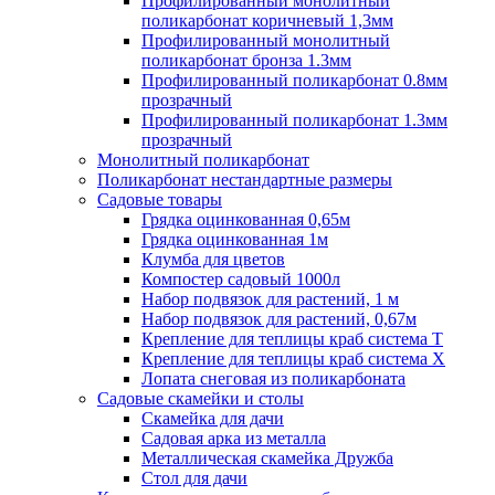
Профилированный монолитный
поликарбонат коричневый 1,3мм
Профилированный монолитный
поликарбонат бронза 1.3мм
Профилированный поликарбонат 0.8мм
прозрачный
Профилированный поликарбонат 1.3мм
прозрачный
Монолитный поликарбонат
Поликарбонат нестандартные размеры
Садовые товары
Грядка оцинкованная 0,65м
Грядка оцинкованная 1м
Клумба для цветов
Компостер садовый 1000л
Набор подвязок для растений, 1 м
Набор подвязок для растений, 0,67м
Крепление для теплицы краб система Т
Крепление для теплицы краб система Х
Лопата снеговая из поликарбоната
Садовые скамейки и столы
Скамейка для дачи
Садовая арка из металла
Металлическая скамейка Дружба
Стол для дачи