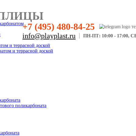
ПЛИЦЫ
карбонатом
+7 (495) 480-84-25
н
info@playplast.ru
ПН-ПТ: 10:00 - 17:00, СБ
атом и террасной доской
натом и террасной доской
карбоната
отового поликарбоната
карбоната