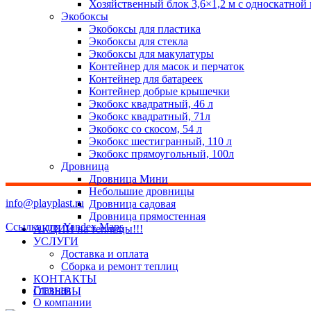
Хозяйственный блок 3,6×1,2 м с односкатной
Экобоксы
Экобоксы для пластика
Экобоксы для стекла
Экобоксы для макулатуры
Контейнер для масок и перчаток
Контейнер для батареек
Контейнер добрые крышечки
Экобокс квадратный, 46 л
Экобокс квадратный, 71л
Экобокс со скосом, 54 л
Экобокс шестигранный, 110 л
Экобокс прямоугольный, 100л
Дровница
Дровница Мини
Небольшие дровницы
info@playplast.ru
Дровница садовая
Дровница прямостенная
Ссылка для Yandex Maps
АКЦИИ на теплицы!!!
УСЛУГИ
Доставка и оплата
Сборка и ремонт теплиц
КОНТАКТЫ
Главная
ОТЗЫВЫ
О компании