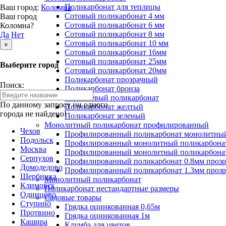
Поликарбонат для теплицы
Ваш город:
Коломна
Сотовый поликарбонат 4 мм
Ваш город
Сотовый поликарбонат 6 мм
Коломна?
Сотовый поликарбонат 8 мм
Да
Нет
Сотовый поликарбонат 10 мм
×
Сотовый поликарбонат 16мм
Сотовый поликарбонат 25мм
Выберите город
Сотовый поликарбонат 20мм
Поликарбонат прозрачный
Поиск:
Поликарбонат бронза
Коричневый поликарбонат
По данному запросу ни одного
Поликарбонат желтый
города не найдено!
Поликарбонат зеленый
Монолитный поликарбонат профилированный
Чехов
Профилированный поликарбонат монолитный
Подольск
Профилированный монолитный поликарбонат
Москва
Профилированный монолитный поликарбонат
Серпухов
Профилированный поликарбонат 0.8мм проз
Домодедово
Профилированный поликарбонат 1.3мм проз
Щербинка
Монолитный поликарбонат
Климовск
Поликарбонат нестандартные размеры
Одинцово
Садовые товары
Ступино
Грядка оцинкованная 0,65м
Протвино
Грядка оцинкованная 1м
Кашира
Клумба для цветов