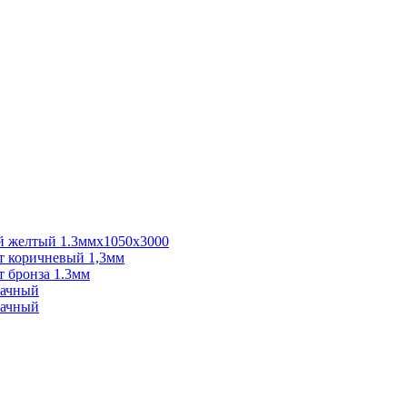
 желтый 1.3ммх1050х3000
 коричневый 1,3мм
 бронза 1.3мм
рачный
рачный