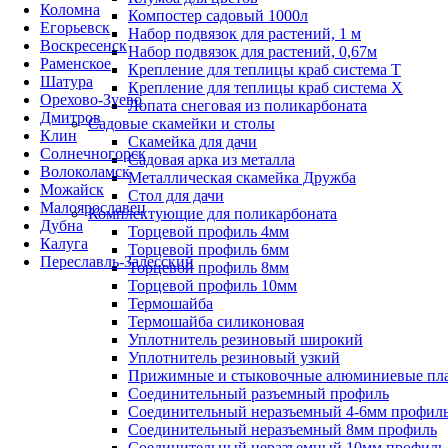
Коломна
Компостер садовый 1000л
Егорьевск
Набор подвязок для растений, 1 м
Воскресенск
Набор подвязок для растений, 0,67м
Раменское
Крепление для теплицы краб система Т
Шатура
Крепление для теплицы краб система Х
Орехово-Зуево
Лопата снеговая из поликарбоната
Дмитров
Садовые скамейки и столы
Клин
Скамейка для дачи
Солнечногорск
Садовая арка из металла
Волоколамск
Металлическая скамейка Дружба
Можайск
Стол для дачи
Малоярославец
Комплектующие для поликарбоната
Дубна
Торцевой профиль 4мм
Калуга
Торцевой профиль 6мм
Переславль-Залесский
Торцевой профиль 8мм
Торцевой профиль 10мм
Термошайба
Термошайба силиконовая
Уплотнитель резиновый широкий
Уплотнитель резиновый узкий
Прижимные и стыковочные алюминиевые пл
Соединительный разъемный профиль
Соединительный неразъемный 4-6мм профил
Соединительный неразъемный 8мм профиль
Соединительный неразъемный 10мм профиль