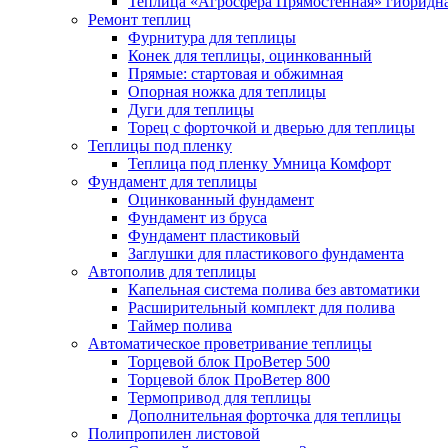
Теплица «Агросфера Прямостенная» гибридн
Ремонт теплиц
Фурнитура для теплицы
Конек для теплицы, оцинкованный
Прямые: стартовая и обжимная
Опорная ножка для теплицы
Дуги для теплицы
Торец с форточкой и дверью для теплицы
Теплицы под пленку
Теплица под пленку Умница Комфорт
Фундамент для теплицы
Оцинкованный фундамент
Фундамент из бруса
Фундамент пластиковый
Заглушки для пластикового фундамента
Автополив для теплицы
Капельная система полива без автоматики
Расширительный комплект для полива
Таймер полива
Автоматическое проветривание теплицы
Торцевой блок ПроВетер 500
Торцевой блок ПроВетер 800
Термопривод для теплицы
Дополнительная форточка для теплицы
Полипропилен листовой