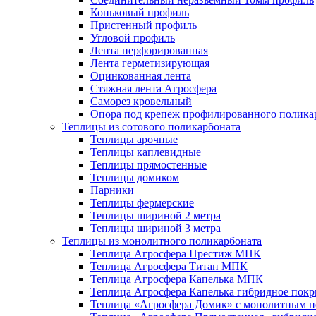
Коньковый профиль
Пристенный профиль
Угловой профиль
Лента перфорированная
Лента герметизирующая
Оцинкованная лента
Стяжная лента Агросфера
Саморез кровельный
Опора под крепеж профилированного полика
Теплицы из сотового поликарбоната
Теплицы арочные
Теплицы каплевидные
Теплицы прямостенные
Теплицы домиком
Парники
Теплицы фермерские
Теплицы шириной 2 метра
Теплицы шириной 3 метра
Теплицы из монолитного поликарбоната
Теплица Агросфера Престиж МПК
Теплица Агросфера Титан МПК
Теплица Агросфера Капелька МПК
Теплица Агросфера Капелька гибридное пок
Теплица «Агросфера Домик» с монолитным по