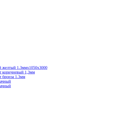
 желтый 1.3ммх1050х3000
 коричневый 1,3мм
 бронза 1.3мм
рачный
рачный