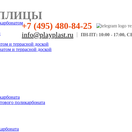
ПЛИЦЫ
карбонатом
+7 (495) 480-84-25
н
info@playplast.ru
ПН-ПТ: 10:00 - 17:00, СБ
атом и террасной доской
натом и террасной доской
карбоната
отового поликарбоната
карбоната