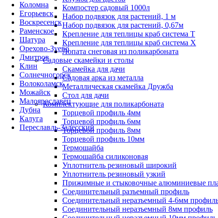
Коломна
Компостер садовый 1000л
Егорьевск
Набор подвязок для растений, 1 м
Воскресенск
Набор подвязок для растений, 0,67м
Раменское
Крепление для теплицы краб система Т
Шатура
Крепление для теплицы краб система Х
Орехово-Зуево
Лопата снеговая из поликарбоната
Дмитров
Садовые скамейки и столы
Клин
Скамейка для дачи
Солнечногорск
Садовая арка из металла
Волоколамск
Металлическая скамейка Дружба
Можайск
Стол для дачи
Малоярославец
Комплектующие для поликарбоната
Дубна
Торцевой профиль 4мм
Калуга
Торцевой профиль 6мм
Переславль-Залесский
Торцевой профиль 8мм
Торцевой профиль 10мм
Термошайба
Термошайба силиконовая
Уплотнитель резиновый широкий
Уплотнитель резиновый узкий
Прижимные и стыковочные алюминиевые пл
Соединительный разъемный профиль
Соединительный неразъемный 4-6мм профил
Соединительный неразъемный 8мм профиль
Соединительный неразъемный 10мм профиль