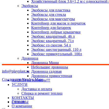
Хозяйственный блок 3,6×1,2 м с односкатной
Экобоксы
Экобоксы для пластика
Экобоксы для стекла
Экобоксы для макулатуры
Контейнер для масок и перчаток
Контейнер для батареек
Контейнер добрые крышечки
Экобокс квадратный, 46 л
Экобокс квадратный, 71л
Экобокс со скосом, 54 л
Экобокс шестигранный, 110 л
Экобокс прямоугольный, 100л
Дровница
Дровница Мини
Небольшие дровницы
info@playplast.ru
Дровница садовая
Дровница прямостенная
Ссылка для Yandex Maps
АКЦИИ на теплицы!!!
УСЛУГИ
Доставка и оплата
Сборка и ремонт теплиц
КОНТАКТЫ
Главная
ОТЗЫВЫ
О компании