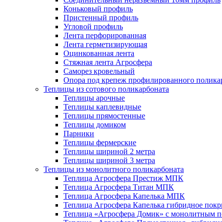
Коньковый профиль
Пристенный профиль
Угловой профиль
Лента перфорированная
Лента герметизирующая
Оцинкованная лента
Стяжная лента Агросфера
Саморез кровельный
Опора под крепеж профилированного полика
Теплицы из сотового поликарбоната
Теплицы арочные
Теплицы каплевидные
Теплицы прямостенные
Теплицы домиком
Парники
Теплицы фермерские
Теплицы шириной 2 метра
Теплицы шириной 3 метра
Теплицы из монолитного поликарбоната
Теплица Агросфера Престиж МПК
Теплица Агросфера Титан МПК
Теплица Агросфера Капелька МПК
Теплица Агросфера Капелька гибридное пок
Теплица «Агросфера Домик» с монолитным по