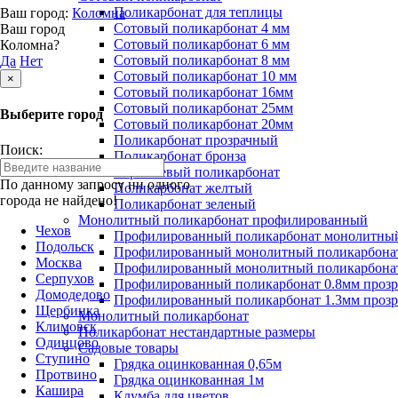
Поликарбонат для теплицы
Ваш город:
Коломна
Сотовый поликарбонат 4 мм
Ваш город
Сотовый поликарбонат 6 мм
Коломна?
Сотовый поликарбонат 8 мм
Да
Нет
Сотовый поликарбонат 10 мм
×
Сотовый поликарбонат 16мм
Сотовый поликарбонат 25мм
Выберите город
Сотовый поликарбонат 20мм
Поликарбонат прозрачный
Поиск:
Поликарбонат бронза
Коричневый поликарбонат
По данному запросу ни одного
Поликарбонат желтый
города не найдено!
Поликарбонат зеленый
Монолитный поликарбонат профилированный
Чехов
Профилированный поликарбонат монолитный
Подольск
Профилированный монолитный поликарбонат
Москва
Профилированный монолитный поликарбонат
Серпухов
Профилированный поликарбонат 0.8мм проз
Домодедово
Профилированный поликарбонат 1.3мм проз
Щербинка
Монолитный поликарбонат
Климовск
Поликарбонат нестандартные размеры
Одинцово
Садовые товары
Ступино
Грядка оцинкованная 0,65м
Протвино
Грядка оцинкованная 1м
Кашира
Клумба для цветов