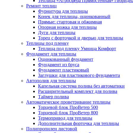
Теплица «Агросфера Прямостенная» гибридн
Ремонт теплиц
Фурнитура для теплицы
Конек для теплицы, оцинкованный
Прямые: стартовая и обжимная
Опорная ножка для теплицы
Дуги для теплицы
Торец с форточкой и дверью для теплицы
Теплицы под пленку
Теплица под пленку Умница Комфорт
Фундамент для теплицы
Оцинкованный фундамент
Фундамент из бруса
Фундамент пластиковый
Заглушки для пластикового фундамента
Автополив для теплицы
Капельная система полива без автоматики
Расширительный комплект для полива
Таймер полива
Автоматическое проветривание теплицы
Торцевой блок ПроВетер 500
Торцевой блок ПроВетер 800
Термопривод для теплицы
Дополнительная форточка для теплицы
Полипропилен листовой