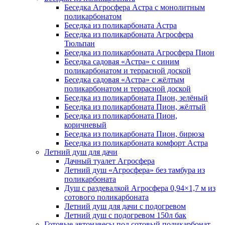
Беседка Агросфера Астра с монолитным
поликарбонатом
Беседка из поликарбоната Астра
Беседка из поликарбоната Агросфера
Тюльпан
Беседка из поликарбоната Агросфера Пион
Беседка садовая «Астра» с синим
поликарбонатом и террасной доской
Беседка садовая «Астра» с жёлтым
поликарбонатом и террасной доской
Беседка из поликарбоната Пион, зелёный
Беседка из поликарбоната Пион, жёлтый
Беседка из поликарбоната Пион,
коричневый
Беседка из поликарбоната Пион, бирюза
Беседка из поликарбоната комфорт Астра
Летний душ для дачи
Дачный туалет Агросфера
Летний душ «Агросфера» без тамбура из
поликарбоната
Душ с раздевалкой Агросфера 0,94×1,7 м из
сотового поликарбоната
Летний душ для дачи с подогревом
Летний душ с подогревом 150л бак
Готовые автонавесы под сотовый поликарбонат