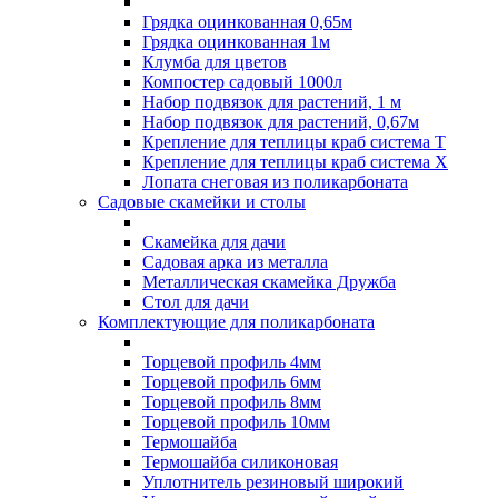
Грядка оцинкованная 0,65м
Грядка оцинкованная 1м
Клумба для цветов
Компостер садовый 1000л
Набор подвязок для растений, 1 м
Набор подвязок для растений, 0,67м
Крепление для теплицы краб система Т
Крепление для теплицы краб система Х
Лопата снеговая из поликарбоната
Садовые скамейки и столы
Скамейка для дачи
Садовая арка из металла
Металлическая скамейка Дружба
Стол для дачи
Комплектующие для поликарбоната
Торцевой профиль 4мм
Торцевой профиль 6мм
Торцевой профиль 8мм
Торцевой профиль 10мм
Термошайба
Термошайба силиконовая
Уплотнитель резиновый широкий