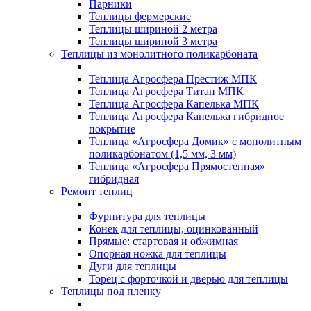
Парники
Теплицы фермерские
Теплицы шириной 2 метра
Теплицы шириной 3 метра
Теплицы из монолитного поликарбоната
Теплица Агросфера Престиж МПК
Теплица Агросфера Титан МПК
Теплица Агросфера Капелька МПК
Теплица Агросфера Капелька гибридное
покрытие
Теплица «Агросфера Домик» с монолитным
поликарбонатом (1,5 мм, 3 мм)
Теплица «Агросфера Прямостенная»
гибридная
Ремонт теплиц
Фурнитура для теплицы
Конек для теплицы, оцинкованный
Прямые: стартовая и обжимная
Опорная ножка для теплицы
Дуги для теплицы
Торец с форточкой и дверью для теплицы
Теплицы под пленку