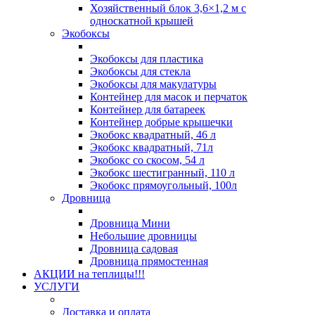
Хозяйственный блок 3,6×1,2 м с
односкатной крышей
Экобоксы
Экобоксы для пластика
Экобоксы для стекла
Экобоксы для макулатуры
Контейнер для масок и перчаток
Контейнер для батареек
Контейнер добрые крышечки
Экобокс квадратный, 46 л
Экобокс квадратный, 71л
Экобокс со скосом, 54 л
Экобокс шестигранный, 110 л
Экобокс прямоугольный, 100л
Дровница
Дровница Мини
Небольшие дровницы
Дровница садовая
Дровница прямостенная
АКЦИИ на теплицы!!!
УСЛУГИ
Доставка и оплата