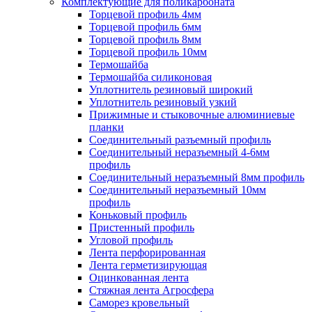
Комплектующие для поликарбоната
Торцевой профиль 4мм
Торцевой профиль 6мм
Торцевой профиль 8мм
Торцевой профиль 10мм
Термошайба
Термошайба силиконовая
Уплотнитель резиновый широкий
Уплотнитель резиновый узкий
Прижимные и стыковочные алюминиевые
планки
Соединительный разъемный профиль
Соединительный неразъемный 4-6мм
профиль
Соединительный неразъемный 8мм профиль
Соединительный неразъемный 10мм
профиль
Коньковый профиль
Пристенный профиль
Угловой профиль
Лента перфорированная
Лента герметизирующая
Оцинкованная лента
Стяжная лента Агросфера
Саморез кровельный