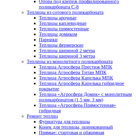
Опора под крепеж профилированного
поликарбоната С-8
Теплицы из сотового поликарбоната
Теплицы арочные
Теплицы каплевидные
Теплицы прямостенные
Теплицы домиком
Парники
Теплицы фермерские
Теплицы шириной 2 метра
Теплицы шириной 3 метра
Теплицы из монолитного поликарбоната
Теплица Агросфера Престиж МПК
Теплица Агросфера Титан МПК
Теплица Агросфера Капелька МПК
Теплица Агросфера Капелька гибридное
покрытие
Теплица «Агросфера Домик» с монолитным
поликарбонатом (1,5 мм, 3 мм)
Теплица «Агросфера Прямостенная»
гибридная
Ремонт теплиц
Фурнитура для теплицы
Конек для теплицы, оцинкованный
Прямые: стартовая и обжимная