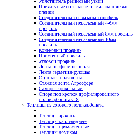
Уплотнитель резиновый узкий
Прижимные и стыковочные алюминиевые
планки
Соединительный разъемный профиль
Соединительный неразъемный 4-6мм
профиль
Соединительный неразъемный 8мм профиль
Соединительный неразъемный 10мм
профиль
Коньковый профиль
Пристенный профиль
Угловой профиль
Лента перфорированная
Лента герметизирующая
Оцинкованная лента
Стяжная лента Агросфера
Саморез кровельный
Опора под крепеж профилированного
поликарбоната С-8
Теплицы из сотового поликарбоната
Теплицы арочные
Теплицы каплевидные
Теплицы прямостенные
Теплицы домиком