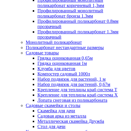
Профилированный монолитный
поликарбонат коричневый 1,3мм
Профилированный монолитный
поликарбонат бронза 1.3мм
Профилированный поликарбонат 0.8мм
прозрачный
Профилированный поликарбонат 1.3мм
прозрачный
Монолитный поликарбонат
Поликарбонат нестандартные размеры
Садовые товары
Грядка оцинкованная 0,65м
Грядка оцинкованная 1м
Клумба для цветов
Компостер садовый 1000л
Набор подвязок для растений, 1 м
Набор подвязок для растений, 0,67м
Крепление для теплицы краб система Т
Крепление для теплицы краб система Х
Лопата снеговая из поликарбоната
Садовые скамейки и столы
Скамейка для дачи
Садовая арка из металла
Металлическая скамейка Дружба
Стол для дачи