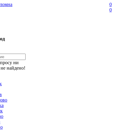
ломна
0
0
од
апросу ни
 не найдено!
к
в
ово
ка
ск
во
о
но