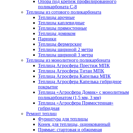
Опора под крепеж профилированного
поликарбоната С-8
Теплицы из сотового поликарбоната
Теплицы арочные
Теплицы каплевидные
Теплицы прямостенные
Теплицы домиком
Парники
Теплицы фермерские
Теплицы шириной 2 метра
Теплицы шириной 3 метра
Теплицы из монолитного поликарбоната
Теплица Агросфера Престиж МПК
Теплица Агросфера Титан МПК
Теплица Агросфера Капелька МПК
Теплица Агросфера Капелька гибридное
покрытие
Теплица «Агросфера Домик» с монолитным
поликарбонатом (1,5 мм, 3 мм)
Теплица «Агросфера Прямостенная»
гибридная
Ремонт теплиц
Фурнитура для теплицы
Конек для теплицы, оцинкованный
Прямые: стартовая и обжимная