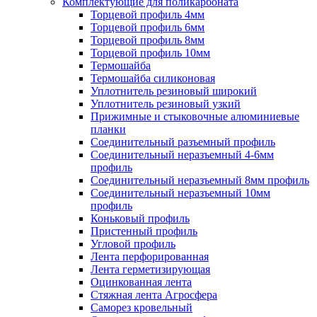
Комплектующие для поликарбоната
Торцевой профиль 4мм
Торцевой профиль 6мм
Торцевой профиль 8мм
Торцевой профиль 10мм
Термошайба
Термошайба силиконовая
Уплотнитель резиновый широкий
Уплотнитель резиновый узкий
Прижимные и стыковочные алюминиевые
планки
Соединительный разъемный профиль
Соединительный неразъемный 4-6мм
профиль
Соединительный неразъемный 8мм профиль
Соединительный неразъемный 10мм
профиль
Коньковый профиль
Пристенный профиль
Угловой профиль
Лента перфорированная
Лента герметизирующая
Оцинкованная лента
Стяжная лента Агросфера
Саморез кровельный