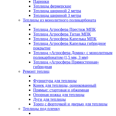
Парники
Теплицы фермерские
Теплицы шириной 2 метра
Теплицы шириной 3 метра
Теплицы из монолитного поликарбоната
Теплица Агросфера Престиж МПК
Теплица Агросфера Титан МПК
Теплица Агросфера Капелька МПК
Теплица Агросфера Капелька гибридное
покрытие
Теплица «Агросфера Домик» с монолитным
поликарбонатом (1,5 мм, 3 мм)
Теплица «Агросфера Прямостенная»
гибридная
Ремонт теплиц
Фурнитура для теплицы
Конек для теплицы, оцинкованный
Прямые: стартовая и обжимная
Опорная ножка для теплицы
Дуги для теплицы
Торец с форточкой и дверью для теплицы
Теплицы под пленку