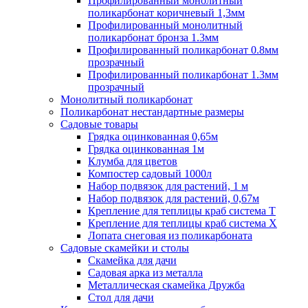
Профилированный монолитный
поликарбонат коричневый 1,3мм
Профилированный монолитный
поликарбонат бронза 1.3мм
Профилированный поликарбонат 0.8мм
прозрачный
Профилированный поликарбонат 1.3мм
прозрачный
Монолитный поликарбонат
Поликарбонат нестандартные размеры
Садовые товары
Грядка оцинкованная 0,65м
Грядка оцинкованная 1м
Клумба для цветов
Компостер садовый 1000л
Набор подвязок для растений, 1 м
Набор подвязок для растений, 0,67м
Крепление для теплицы краб система Т
Крепление для теплицы краб система Х
Лопата снеговая из поликарбоната
Садовые скамейки и столы
Скамейка для дачи
Садовая арка из металла
Металлическая скамейка Дружба
Стол для дачи