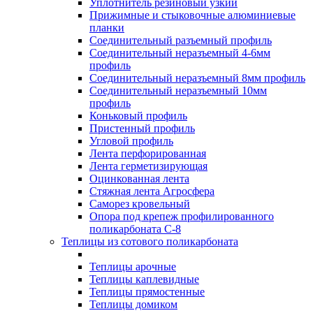
Уплотнитель резиновый узкий
Прижимные и стыковочные алюминиевые
планки
Соединительный разъемный профиль
Соединительный неразъемный 4-6мм
профиль
Соединительный неразъемный 8мм профиль
Соединительный неразъемный 10мм
профиль
Коньковый профиль
Пристенный профиль
Угловой профиль
Лента перфорированная
Лента герметизирующая
Оцинкованная лента
Стяжная лента Агросфера
Саморез кровельный
Опора под крепеж профилированного
поликарбоната С-8
Теплицы из сотового поликарбоната
Теплицы арочные
Теплицы каплевидные
Теплицы прямостенные
Теплицы домиком