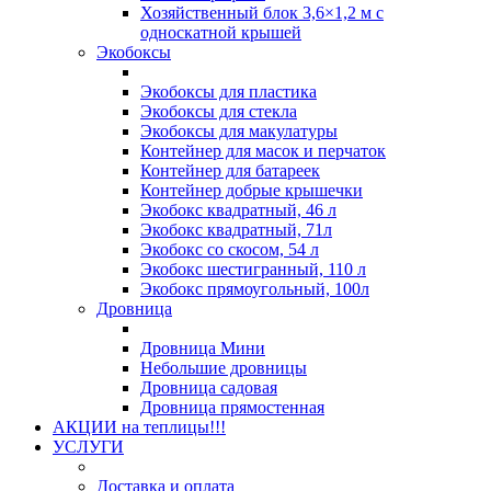
Хозяйственный блок 3,6×1,2 м с
односкатной крышей
Экобоксы
Экобоксы для пластика
Экобоксы для стекла
Экобоксы для макулатуры
Контейнер для масок и перчаток
Контейнер для батареек
Контейнер добрые крышечки
Экобокс квадратный, 46 л
Экобокс квадратный, 71л
Экобокс со скосом, 54 л
Экобокс шестигранный, 110 л
Экобокс прямоугольный, 100л
Дровница
Дровница Мини
Небольшие дровницы
Дровница садовая
Дровница прямостенная
АКЦИИ на теплицы!!!
УСЛУГИ
Доставка и оплата