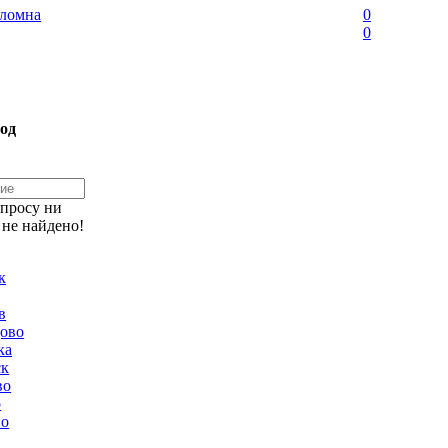
ломна
0
0
од
апросу ни
 не найдено!
к
в
ово
ка
ск
во
о
но