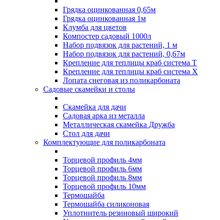
Грядка оцинкованная 0,65м
Грядка оцинкованная 1м
Клумба для цветов
Компостер садовый 1000л
Набор подвязок для растений, 1 м
Набор подвязок для растений, 0,67м
Крепление для теплицы краб система Т
Крепление для теплицы краб система Х
Лопата снеговая из поликарбоната
Садовые скамейки и столы
Скамейка для дачи
Садовая арка из металла
Металлическая скамейка Дружба
Стол для дачи
Комплектующие для поликарбоната
Торцевой профиль 4мм
Торцевой профиль 6мм
Торцевой профиль 8мм
Торцевой профиль 10мм
Термошайба
Термошайба силиконовая
Уплотнитель резиновый широкий