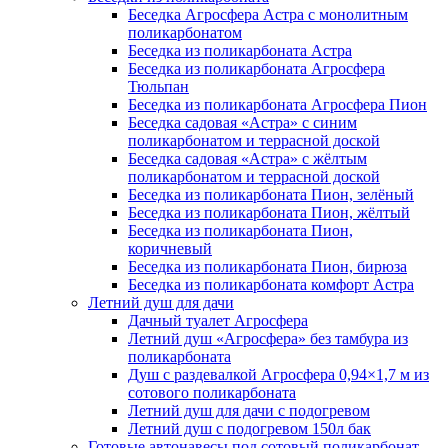
Беседка Агросфера Астра с монолитным
поликарбонатом
Беседка из поликарбоната Астра
Беседка из поликарбоната Агросфера
Тюльпан
Беседка из поликарбоната Агросфера Пион
Беседка садовая «Астра» с синим
поликарбонатом и террасной доской
Беседка садовая «Астра» с жёлтым
поликарбонатом и террасной доской
Беседка из поликарбоната Пион, зелёный
Беседка из поликарбоната Пион, жёлтый
Беседка из поликарбоната Пион,
коричневый
Беседка из поликарбоната Пион, бирюза
Беседка из поликарбоната комфорт Астра
Летний душ для дачи
Дачный туалет Агросфера
Летний душ «Агросфера» без тамбура из
поликарбоната
Душ с раздевалкой Агросфера 0,94×1,7 м из
сотового поликарбоната
Летний душ для дачи с подогревом
Летний душ с подогревом 150л бак
Готовые автонавесы под сотовый поликарбонат