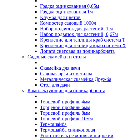
Грядка оцинкованная 0,65м
Грядка оцинкованная 1м
Клумба для цветов
Компостер садовый 1000л
Набор подвязок для растений, 1 м
Набор подвязок для растений, 0,67м
Крепление для теплицы краб система Т
Крепление для теплицы краб система Х
Лопата снеговая из поликарбоната
Садовые скамейки и столы
Скамейка для дачи
Садовая арка из металла
Металлическая скамейка Дружба
Стол для дачи
Комплектующие для поликарбоната
Торцевой профиль 4мм
Торцевой профиль 6мм
Торцевой профиль 8мм
Торцевой профиль 10мм
Термошайба
Термошайба силиконовая
Уплотнитель резиновый широкий