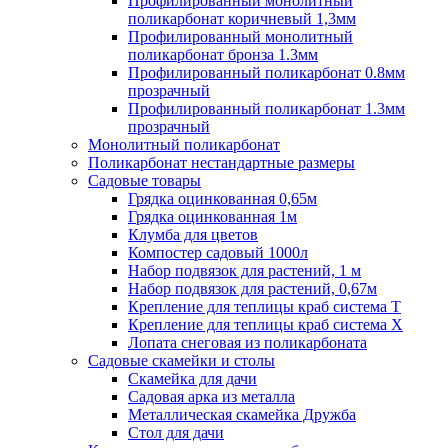
Профилированный монолитный
поликарбонат коричневый 1,3мм
Профилированный монолитный
поликарбонат бронза 1.3мм
Профилированный поликарбонат 0.8мм
прозрачный
Профилированный поликарбонат 1.3мм
прозрачный
Монолитный поликарбонат
Поликарбонат нестандартные размеры
Садовые товары
Грядка оцинкованная 0,65м
Грядка оцинкованная 1м
Клумба для цветов
Компостер садовый 1000л
Набор подвязок для растений, 1 м
Набор подвязок для растений, 0,67м
Крепление для теплицы краб система Т
Крепление для теплицы краб система Х
Лопата снеговая из поликарбоната
Садовые скамейки и столы
Скамейка для дачи
Садовая арка из металла
Металлическая скамейка Дружба
Стол для дачи