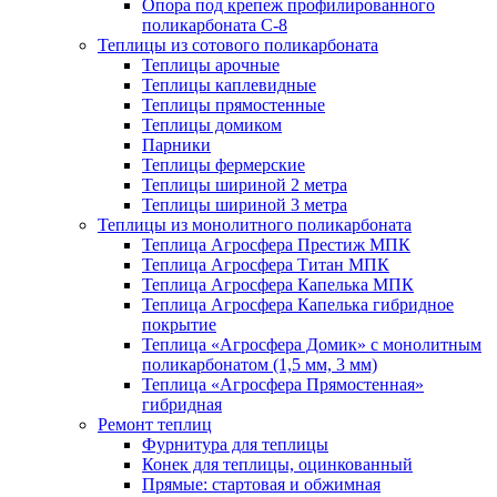
Опора под крепеж профилированного
поликарбоната С-8
Теплицы из сотового поликарбоната
Теплицы арочные
Теплицы каплевидные
Теплицы прямостенные
Теплицы домиком
Парники
Теплицы фермерские
Теплицы шириной 2 метра
Теплицы шириной 3 метра
Теплицы из монолитного поликарбоната
Теплица Агросфера Престиж МПК
Теплица Агросфера Титан МПК
Теплица Агросфера Капелька МПК
Теплица Агросфера Капелька гибридное
покрытие
Теплица «Агросфера Домик» с монолитным
поликарбонатом (1,5 мм, 3 мм)
Теплица «Агросфера Прямостенная»
гибридная
Ремонт теплиц
Фурнитура для теплицы
Конек для теплицы, оцинкованный
Прямые: стартовая и обжимная