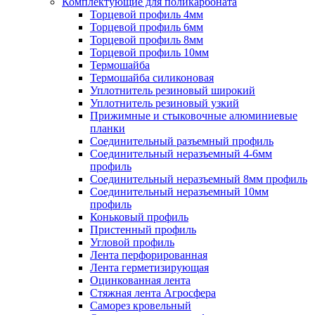
Комплектующие для поликарбоната
Торцевой профиль 4мм
Торцевой профиль 6мм
Торцевой профиль 8мм
Торцевой профиль 10мм
Термошайба
Термошайба силиконовая
Уплотнитель резиновый широкий
Уплотнитель резиновый узкий
Прижимные и стыковочные алюминиевые
планки
Соединительный разъемный профиль
Соединительный неразъемный 4-6мм
профиль
Соединительный неразъемный 8мм профиль
Соединительный неразъемный 10мм
профиль
Коньковый профиль
Пристенный профиль
Угловой профиль
Лента перфорированная
Лента герметизирующая
Оцинкованная лента
Стяжная лента Агросфера
Саморез кровельный