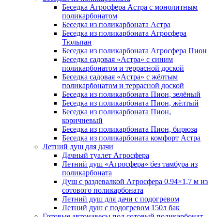
Беседка Агросфера Астра с монолитным
поликарбонатом
Беседка из поликарбоната Астра
Беседка из поликарбоната Агросфера
Тюльпан
Беседка из поликарбоната Агросфера Пион
Беседка садовая «Астра» с синим
поликарбонатом и террасной доской
Беседка садовая «Астра» с жёлтым
поликарбонатом и террасной доской
Беседка из поликарбоната Пион, зелёный
Беседка из поликарбоната Пион, жёлтый
Беседка из поликарбоната Пион,
коричневый
Беседка из поликарбоната Пион, бирюза
Беседка из поликарбоната комфорт Астра
Летний душ для дачи
Дачный туалет Агросфера
Летний душ «Агросфера» без тамбура из
поликарбоната
Душ с раздевалкой Агросфера 0,94×1,7 м из
сотового поликарбоната
Летний душ для дачи с подогревом
Летний душ с подогревом 150л бак
Готовые автонавесы под сотовый поликарбонат