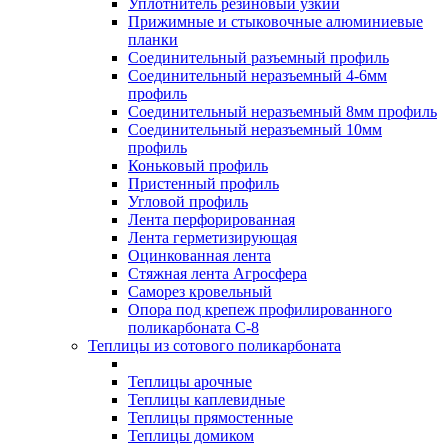
Уплотнитель резиновый узкий
Прижимные и стыковочные алюминиевые
планки
Соединительный разъемный профиль
Соединительный неразъемный 4-6мм
профиль
Соединительный неразъемный 8мм профиль
Соединительный неразъемный 10мм
профиль
Коньковый профиль
Пристенный профиль
Угловой профиль
Лента перфорированная
Лента герметизирующая
Оцинкованная лента
Стяжная лента Агросфера
Саморез кровельный
Опора под крепеж профилированного
поликарбоната С-8
Теплицы из сотового поликарбоната
Теплицы арочные
Теплицы каплевидные
Теплицы прямостенные
Теплицы домиком