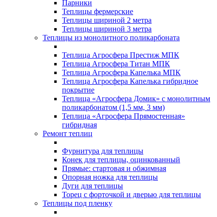
Парники
Теплицы фермерские
Теплицы шириной 2 метра
Теплицы шириной 3 метра
Теплицы из монолитного поликарбоната
Теплица Агросфера Престиж МПК
Теплица Агросфера Титан МПК
Теплица Агросфера Капелька МПК
Теплица Агросфера Капелька гибридное
покрытие
Теплица «Агросфера Домик» с монолитным
поликарбонатом (1,5 мм, 3 мм)
Теплица «Агросфера Прямостенная»
гибридная
Ремонт теплиц
Фурнитура для теплицы
Конек для теплицы, оцинкованный
Прямые: стартовая и обжимная
Опорная ножка для теплицы
Дуги для теплицы
Торец с форточкой и дверью для теплицы
Теплицы под пленку