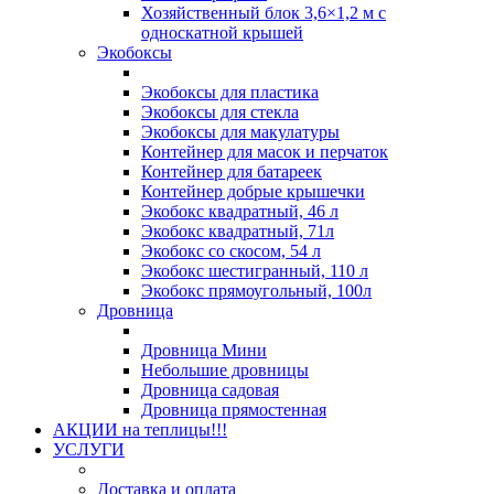
Хозяйственный блок 3,6×1,2 м с
односкатной крышей
Экобоксы
Экобоксы для пластика
Экобоксы для стекла
Экобоксы для макулатуры
Контейнер для масок и перчаток
Контейнер для батареек
Контейнер добрые крышечки
Экобокс квадратный, 46 л
Экобокс квадратный, 71л
Экобокс со скосом, 54 л
Экобокс шестигранный, 110 л
Экобокс прямоугольный, 100л
Дровница
Дровница Мини
Небольшие дровницы
Дровница садовая
Дровница прямостенная
АКЦИИ на теплицы!!!
УСЛУГИ
Доставка и оплата