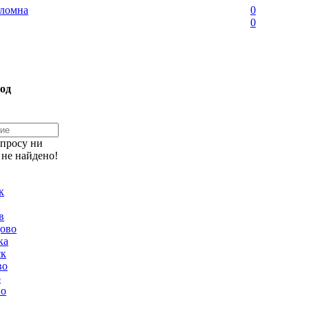
ломна
0
0
од
апросу ни
 не найдено!
к
в
ово
ка
ск
во
о
но