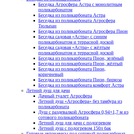
Беседка Агросфера Астра с монолитным
поликарбонатом
Беседка из поликарбоната Астра
Беседка из поликарбоната Агросфера
Тюльпан
Беседка из поликарбоната Агросфера Пион
Беседка садовая «Астра» с синим
поликарбонатом и террасной доской
Беседка садовая «Астра» с жёлтым
поликарбонатом и террасной доской
Беседка из поликарбоната Пион, зелёный
Беседка из поликарбоната Пион, жёлтый
Беседка из поликарбоната Пион,
коричневый
Беседка из поликарбоната Пион, бирюза
Беседка из поликарбоната комфорт Астра
Летний душ для дачи
Дачный туалет Агросфера
Летний душ «Агросфера» без тамбура из
поликарбоната
Душ с раздевалкой Агросфера 0,94×1,7 м из
сотового поликарбоната
Летний душ для дачи с подогревом
Летний душ с подогревом 150л бак
Готовые автонавесы под сотовый поликарбонат