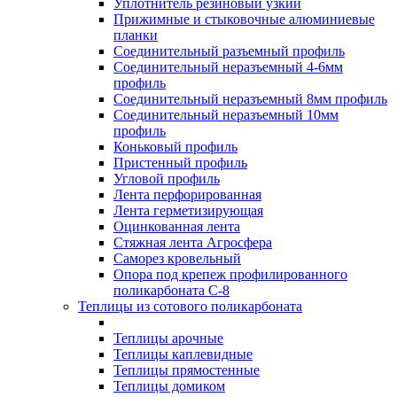
Уплотнитель резиновый узкий
Прижимные и стыковочные алюминиевые
планки
Соединительный разъемный профиль
Соединительный неразъемный 4-6мм
профиль
Соединительный неразъемный 8мм профиль
Соединительный неразъемный 10мм
профиль
Коньковый профиль
Пристенный профиль
Угловой профиль
Лента перфорированная
Лента герметизирующая
Оцинкованная лента
Стяжная лента Агросфера
Саморез кровельный
Опора под крепеж профилированного
поликарбоната С-8
Теплицы из сотового поликарбоната
Теплицы арочные
Теплицы каплевидные
Теплицы прямостенные
Теплицы домиком