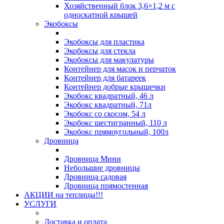
Хозяйственный блок 3,6×1,2 м с
односкатной крышей
Экобоксы
Экобоксы для пластика
Экобоксы для стекла
Экобоксы для макулатуры
Контейнер для масок и перчаток
Контейнер для батареек
Контейнер добрые крышечки
Экобокс квадратный, 46 л
Экобокс квадратный, 71л
Экобокс со скосом, 54 л
Экобокс шестигранный, 110 л
Экобокс прямоугольный, 100л
Дровница
Дровница Мини
Небольшие дровницы
Дровница садовая
Дровница прямостенная
АКЦИИ на теплицы!!!
УСЛУГИ
Доставка и оплата