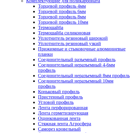
Комплектующие для поликарбоната
Торцевой профиль 4мм
Торцевой профиль 6мм
Торцевой профиль 8мм
Торцевой профиль 10мм
Термошайба
Термошайба силиконовая
Уплотнитель резиновый широкий
Уплотнитель резиновый узкий
Прижимные и стыковочные алюминиевые
планки
Соединительный разъемный профиль
Соединительный неразъемный 4-6мм
профиль
Соединительный неразъемный 8мм профиль
Соединительный неразъемный 10мм
профиль
Коньковый профиль
Пристенный профиль
Угловой профиль
Лента перфорированная
Лента герметизирующая
Оцинкованная лента
Стяжная лента Агросфера
Саморез кровельный