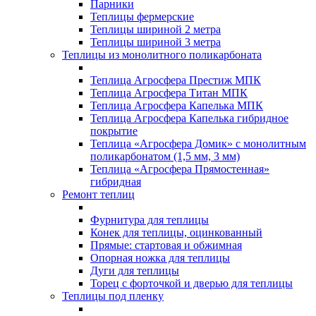
Парники
Теплицы фермерские
Теплицы шириной 2 метра
Теплицы шириной 3 метра
Теплицы из монолитного поликарбоната
Теплица Агросфера Престиж МПК
Теплица Агросфера Титан МПК
Теплица Агросфера Капелька МПК
Теплица Агросфера Капелька гибридное
покрытие
Теплица «Агросфера Домик» с монолитным
поликарбонатом (1,5 мм, 3 мм)
Теплица «Агросфера Прямостенная»
гибридная
Ремонт теплиц
Фурнитура для теплицы
Конек для теплицы, оцинкованный
Прямые: стартовая и обжимная
Опорная ножка для теплицы
Дуги для теплицы
Торец с форточкой и дверью для теплицы
Теплицы под пленку