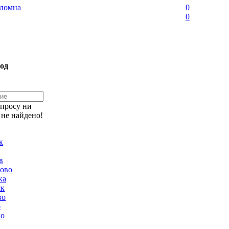
ломна
0
0
од
апросу ни
 не найдено!
к
в
ово
ка
ск
во
о
но