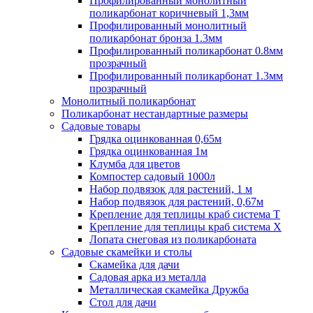
Профилированный монолитный
поликарбонат коричневый 1,3мм
Профилированный монолитный
поликарбонат бронза 1.3мм
Профилированный поликарбонат 0.8мм
прозрачный
Профилированный поликарбонат 1.3мм
прозрачный
Монолитный поликарбонат
Поликарбонат нестандартные размеры
Садовые товары
Грядка оцинкованная 0,65м
Грядка оцинкованная 1м
Клумба для цветов
Компостер садовый 1000л
Набор подвязок для растений, 1 м
Набор подвязок для растений, 0,67м
Крепление для теплицы краб система Т
Крепление для теплицы краб система Х
Лопата снеговая из поликарбоната
Садовые скамейки и столы
Скамейка для дачи
Садовая арка из металла
Металлическая скамейка Дружба
Стол для дачи