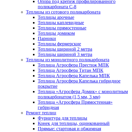
Опора под крепеж профилированного
поликарбоната С-8
Теплицы из сотового поликарбоната
Теплицы арочные
Теплицы каплевидные
Теплицы прямостенные
Теплицы домиком
Парники
Теплицы фермерские
Теплицы шириной 2 метра
Теплицы шириной 3 метра
Теплицы из монолитного поликарбоната
Теплица Агросфера Престиж МПК
Теплица Агросфера Титан МПК
Теплица Агросфера Капелька МПК
Теплица Агросфера Капелька гибридное
покрытие
Теплица «Агросфера Домик» с монолитным
поликарбонатом (1,5 мм, 3 мм)
Теплица «Агросфера Прямостенная»
гибридная
Ремонт теплиц
Фурнитура для теплицы
Конек для теплицы, оцинкованный
Прямые: стартовая и обжимная