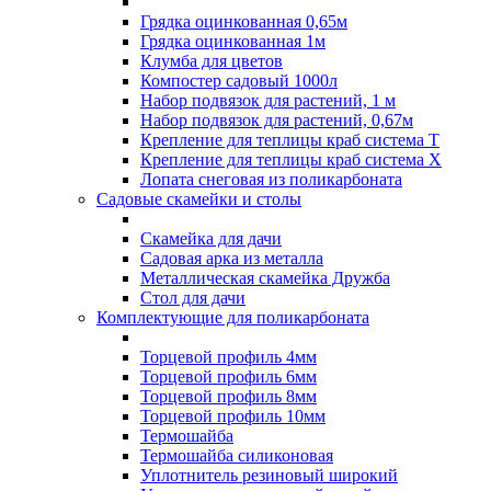
Грядка оцинкованная 0,65м
Грядка оцинкованная 1м
Клумба для цветов
Компостер садовый 1000л
Набор подвязок для растений, 1 м
Набор подвязок для растений, 0,67м
Крепление для теплицы краб система Т
Крепление для теплицы краб система Х
Лопата снеговая из поликарбоната
Садовые скамейки и столы
Скамейка для дачи
Садовая арка из металла
Металлическая скамейка Дружба
Стол для дачи
Комплектующие для поликарбоната
Торцевой профиль 4мм
Торцевой профиль 6мм
Торцевой профиль 8мм
Торцевой профиль 10мм
Термошайба
Термошайба силиконовая
Уплотнитель резиновый широкий